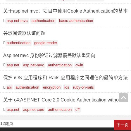
关于asp.net mvc：项目中使用Cookie Authentication的基本
认证
asp.net-mvc
authentication
basic-authentication
谷歌阅读器认证问题
authentication
google-reader
Asp.net mvc 身份验证过滤器覆盖默认重定向
asp.net
asp.net-mvc
authentication
owin
保护 iOS 应用程序和 Rails 应用程序之间通信的最简单方法
是什么？
api
authentication
encryption
ios
ruby-on-rails
关于 c#:ASP.NET Core 2.0 Cookie Authentication without id
entity notdirecting to LoginPath
asp.net
asp.net-core
authentication
c#
1
2
尾页
下一页