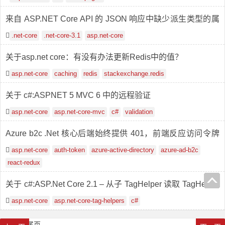
来自 ASP.NET Core API 的 JSON 响应中缺少派生类型的属
性
.net-core
.net-core-3.1
asp.net-core
关于asp.net core：有没有办法更新Redis中的值？
asp.net-core
caching
redis
stackexchange.redis
关于 c#:ASPNET 5 MVC 6 中的远程验证
asp.net-core
asp.net-core-mvc
c#
validation
Azure b2c .Net 核心后端始终提供 401，前端反应访问令牌
前端
asp.net-core
auth-token
azure-active-directory
azure-ad-b2c
react-redux
关于 c#:ASP.Net Core 2.1 – 从子 TagHelper 读取 TagHelper
的父属性
asp.net-core
asp.net-core-tag-helpers
c#
首页
1
2
3
尾页