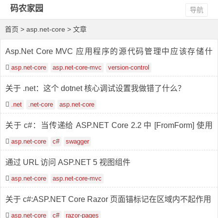
码农家园
导航
首页
> asp.net-core > 文章
Asp.Net Core MVC 应用程序的源代码管理中应该存储什
么？
asp.net-core
asp.net-core-mvc
version-control
关于 .net：这个 dotnet 核心调试设置我做错了什么？
.net
.net-core
asp.net-core
关于 c#：当传递给 ASP.NET Core 2.2 中 [FromForm] 使用
的模型时，GUID 列表为空
asp.net-core
c#
swagger
通过 URL 访问 ASP.NET 5 视图组件
asp.net-core
asp.net-core-mvc
关于 c#:ASP.NET Core Razor 页面锚标记在区域内不起作用
asp.net-core
c#
razor-pages