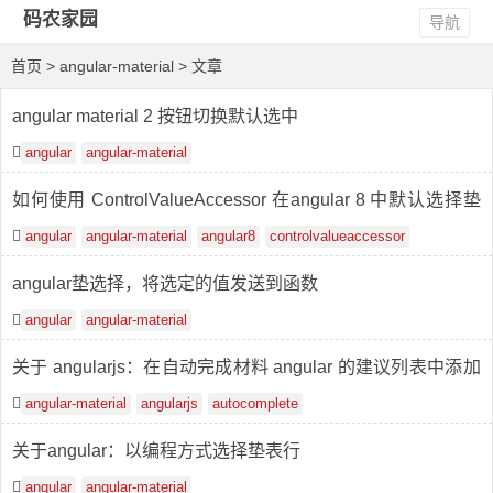
码农家园
导航
首页
> angular-material > 文章
angular material 2 按钮切换默认选中
angular
angular-material
如何使用 ControlValueAccessor 在angular 8 中默认选择垫
按钮切换
angular
angular-material
angular8
controlvalueaccessor
angular垫选择，将选定的值发送到函数
angular
angular-material
关于 angularjs：在自动完成材料 angular 的建议列表中添加
带有链接的页脚
angular-material
angularjs
autocomplete
关于angular：以编程方式选择垫表行
angular
angular-material