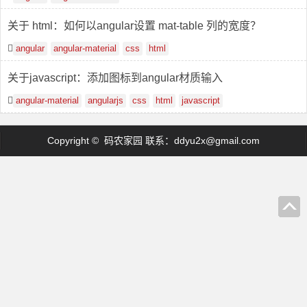
关于 html：如何以angular设置 mat-table 列的宽度？
angular
angular-material
css
html
关于javascript：添加图标到angular材质输入
angular-material
angularjs
css
html
javascript
Copyright © 码农家园 联系：
ddyu2x@gmail.com