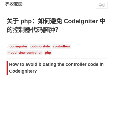
码农家园
导航
关于 php：如何避免 CodeIgniter 中
的控制器代码臃肿？
codeigniter
coding-style
controllers
model-view-controller
php
How to avoid bloating the controller code in
CodeIgniter?