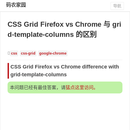
码农家园
导航
CSS Grid Firefox vs Chrome 与 gri
d-template-columns 的区别
css
css-grid
google-chrome
CSS Grid Firefox vs Chrome difference with
grid-template-columns
本问题已经有最佳答案，请
猛点这里访问。