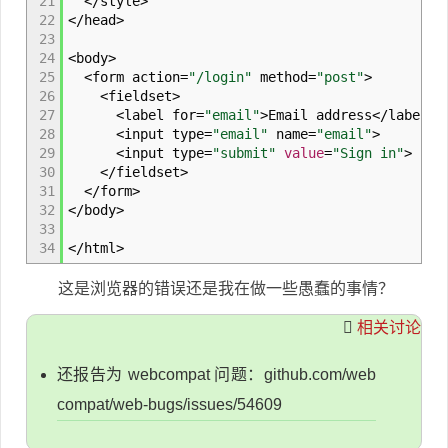
21
</style
>
22
</head
>
23
24
<body
>
25
<form action
=
"/login"
method
=
"post"
>
26
<fieldset
>
27
<label for
=
"email"
>
Email address</label
>
28
<input type
=
"email"
name
=
"email"
>
29
<input type
=
"submit"
value
=
"Sign in"
>
30
</fieldset
>
31
</form
>
32
</body
>
33
34
</html
>
这是浏览器的错误还是我在做一些愚蠢的事情？
相关讨论
还报告为 webcompat 问题：github.com/web
compat/web-bugs/issues/54609