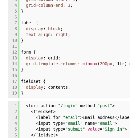
4
grid-column-end
:
3
;
5
}
6
7
label
{
8
display
:
block
;
9
text-align
:
right
;
10
}
11
12
form
{
13
display
:
grid
;
14
grid-template-columns
:
minmax
(
200px
,
1fr
)
min
15
}
16
17
fieldset
{
18
display
:
contents
;
19
}
1
<form action
=
"/login"
method
=
"post"
>
2
<fieldset
>
3
<label for
=
"email"
>
Email address</label
>
4
<input type
=
"email"
name
=
"email"
>
5
<input type
=
"submit"
value
=
"Sign in"
>
6
</fieldset
>