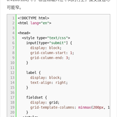
可能窄。
1
<!DOCTYPE html
>
2
<html
lang
=
"en"
>
3
4
<head
>
5
<style type
=
"text/css"
>
6
input
[
type
=
"submit"
]
{
7
display
:
block
;
8
grid-column-start
:
1
;
9
grid-column-end
:
3
;
10
}
11
12
label
{
13
display
:
block
;
14
text-align
:
right
;
15
}
16
17
fieldset
{
18
display
:
grid
;
19
grid-template-columns
:
minmax
(
200px
,
1fr
)
20
}