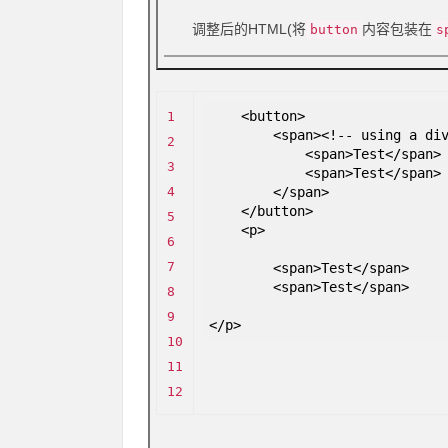
调整后的HTML(将
内容包装在
button
s
<button
>
1
<span
>
<!
--
using a div
2
<span
>
Test</span
>
3
<span
>
Test</span
>
4
</span
>
</button
>
5
<p
>
6
7
<span
>
Test</span
>
<span
>
Test</span
>
8
9
</p
>
10
11
12