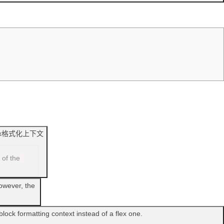
ex格式化上下文
 of the
However, the
lock formatting context instead of a flex one.