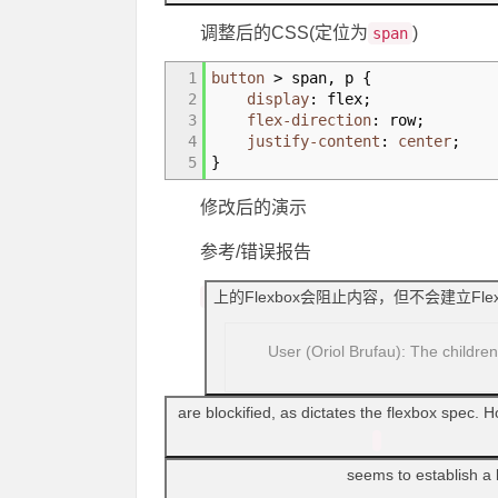
调整后的CSS(定位为
)
span
1
button
>
span
,
p
{
2
display
:
flex
;
3
flex-direction
:
row
;
4
justify-content
:
center
;
5
}
修改后的演示
参考/错误报告
上的Flexbox会阻止内容，但不会建立Fl
User (Oriol Brufau): The children
are blockified, as dictates the flexbox spec. 
seems to establish a b