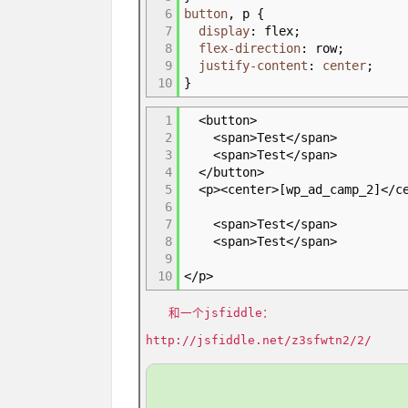
6
button
,
p
{
7
display
:
flex
;
8
flex-direction
:
row
;
9
justify-content
:
center
;
10
}
1
<button
>
2
<span
>
Test</span
>
3
<span
>
Test</span
>
4
</button
>
5
<p
>
<center
>
[
wp_ad_camp_2
]
</c
6
7
<span
>
Test</span
>
8
<span
>
Test</span
>
9
10
</p
>
和一个jsfiddle：
http://jsfiddle.net/z3sfwtn2/2/