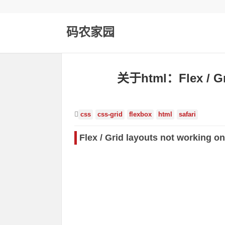
码农家园
关于html：Flex
css
css-grid
flexbox
html
safari
Flex / Grid layouts not working on