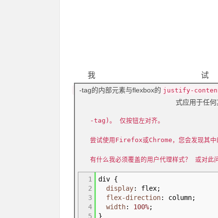
我
-tag的内部元素与flexbox的
justify-conten
式应用于任何
-tag)。 仅按钮左对齐。
尝试使用Firefox或Chrome，您会发现其
有什么我必须覆盖的用户代理样式？ 或对此
1
div
{
2
display
:
flex
;
3
flex-direction
:
column
;
4
width
:
100%
;
5
}