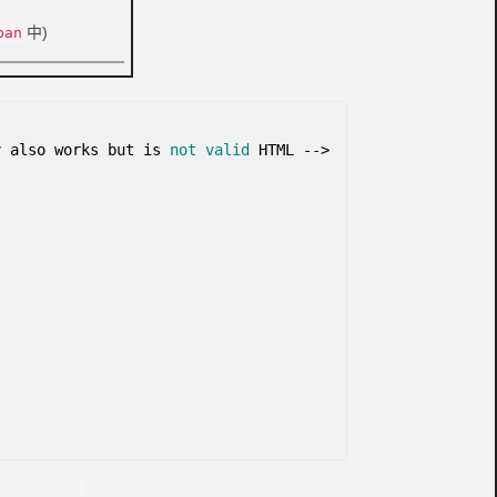
中)
pan
 also works but is
not
valid
HTML
--
>