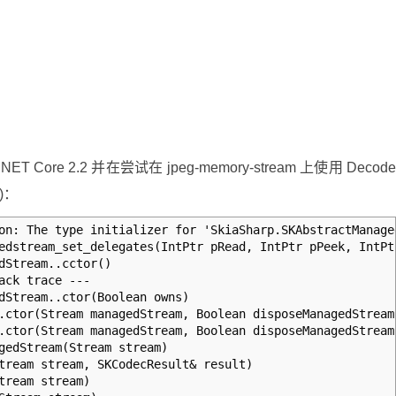
和 .NET Core 2.2 并在尝试在 jpeg-memory-stream 上使用 Decod
)：
on: The type initializer for 'SkiaSharp.SKAbstractManage
stream_set_delegates(IntPtr pRead, IntPtr pPeek, IntPtr 
Stream..cctor()
ck trace ---
Stream..ctor(Boolean owns)
tor(Stream managedStream, Boolean disposeManagedStream
tor(Stream managedStream, Boolean disposeManagedStream
edStream(Stream stream)
ream stream, SKCodecResult& result)
ream stream)