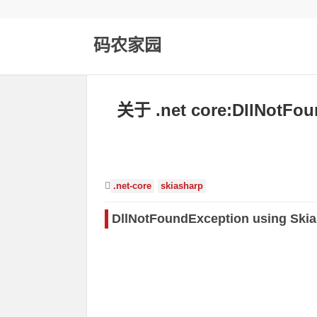
码农家园
关于 .net core:DllNotFo
.net-core
skiasharp
DllNotFoundException using Skia