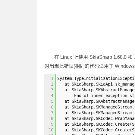
在 Linux 上使用 SkiaSharp 1.68.0 
时出现此错误(相同的代码适用于 Windows
1
System.TypeInitializationExcepti
2
at SkiaSharp.SkiaApi.sk_managed
3
at SkiaSharp.SKAbstractManaged
4
--- End of inner exception sta
5
at SkiaSharp.SKAbstractManaged
6
at SkiaSharp.SKManagedStream..c
7
at SkiaSharp.SKManagedStream..c
8
at SkiaSharp.SKCodec.WrapManag
9
at SkiaSharp.SKCodec.Create(St
10
at SkiaSharp.SKCodec.Create(St