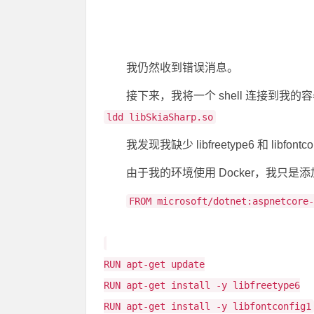
我仍然收到错误消息。
接下来，我将一个 shell 连接到
ldd libSkiaSharp.so
我发现我缺少 libfreetype6 和 libfontco
由于我的环境使用 Docker，我只是
FROM microsoft/dotnet:aspnetcore-
RUN apt-get update
RUN apt-get install -y libfreetype6
RUN apt-get install -y libfontconfig1