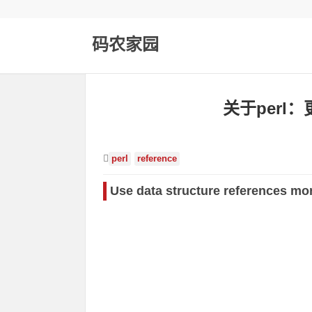
码农家园
关于perl
perl
reference
Use data structure references m