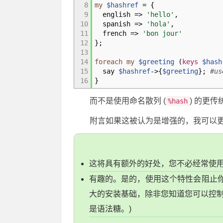
8
my
$hashref
=
{
9
english
=>
'hello'
,
10
spanish
=>
'hola'
,
11
french
=>
'bon jour'
12
}
;
13
14
foreach
my
$greeting
(
keys
$hash
15
say
$hashref
->
{
$greeting
}
;
#us
16
}
而不是使用命名散列 (
) 的更
%hash
附言如果这被认为是增强的，我可以更
这将具有额外的好处，您不必经常使
有趣的。是的，使用这个特性会阻止你的代
大的安装基础，除非您知道您可以控制您
是语法糖。)