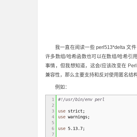
我一直在阅读一些 perl513*delta 文件
许多数组/哈希函数也可以在数组/哈希引用
事情，但我想知道，这会/应该改变在 Per
兼容性，那么主要支持和反对使用匿名结
例如：
1
#!/usr/bin/env perl
2
3
use
strict
;
4
use
warnings
;
5
6
use
5
.
13
.
7
;
7