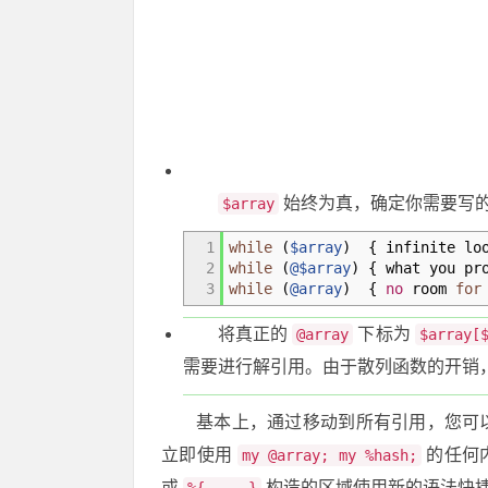
始终为真，确定你需要写
$array
1
while
(
$array
)
{
infinite lo
2
while
(
@$array
)
{
what you pr
3
while
(
@array
)
{
no
room
for
将真正的
下标为
@array
$array[
需要进行解引用。由于散列函数的开销，
基本上，通过移动到所有引用，您可
立即使用
的任何内
my @array; my %hash;
或
构造的区域使用新的语法快