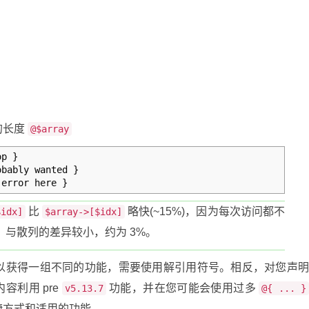
的长度
@$array
op
}
obably wanted
}
error here
}
比
略快(~15%)，因为每次访问都不
$idx]
$array->[$idx]
与散列的差异较小，约为 3%。
以获得一组不同的功能，需要使用解引用符号。相反，对您声
容利用 pre
功能，并在您可能会使用过多
v5.13.7
@{ ... }
捷方式和适用的功能。