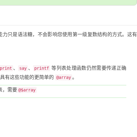
能力只是语法糖，不会影响您使用第一级复数结构的方式。这
、
、
等列表处理函数仍然需要传递正确
print
say
printf
具有这些功能的更简单的
。
@array
表，需要
@$array