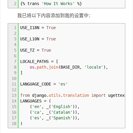
2
{
% trans
'How It Works'
%
}
我已将以下内容添加到我的设置中：
1
USE_I18N
=
True
2
3
USE_L10N
=
True
4
5
USE_TZ
=
True
6
7
LOCALE_PATHS
=
[
8
os
.
path
.
join
(
BASE_DIR
,
'locale'
)
,
9
]
10
11
LANGUAGE_CODE
=
'es'
12
13
from
django.
utils
.
translation
import
ugettext_
14
LANGUAGES
=
(
15
(
'en'
,
_
(
'English'
)
)
,
16
(
'ca'
,
_
(
'Catalan'
)
)
,
17
(
'es'
,
_
(
'Spanish'
)
)
,
18
)