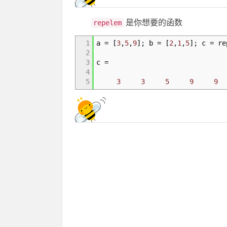
是你想要的函数
repelem
1
a =
[
3
,
5
,
9
]
; b =
[
2
,
1
,
5
]
; c = re
2
3
c =
4
5
3
3
5
9
9