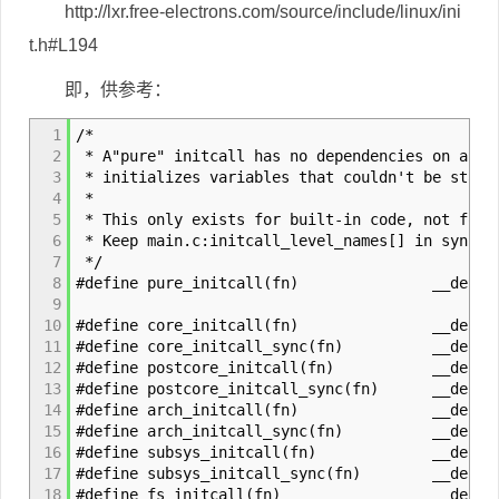
http://lxr.free-electrons.com/source/include/linux/ini
t.h#L194
即，供参考：
1
/*
2
* A"pure" initcall has no dependencies on anyt
3
* initializes variables that couldn't be stati
4
*
5
* This only exists for built-in code, not for 
6
* Keep main.c:initcall_level_names[] in sync.
7
*/
8
#define pure_initcall(fn) __define_in
9
10
#define core_initcall(fn) __define_in
11
#define core_initcall_sync(fn) __define_
12
#define postcore_initcall(fn) __define_i
13
#define postcore_initcall_sync(fn) __define
14
#define arch_initcall(fn) __define_in
15
#define arch_initcall_sync(fn) __define_
16
#define subsys_initcall(fn) __define_i
17
#define subsys_initcall_sync(fn) __define_
18
#define fs_initcall(fn) __define_in