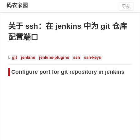
码农家园
导航
关于 ssh：在 jenkins 中为 git 仓库
配置端口
git
jenkins
jenkins-plugins
ssh
ssh-keys
Configure port for git repository in jenkins