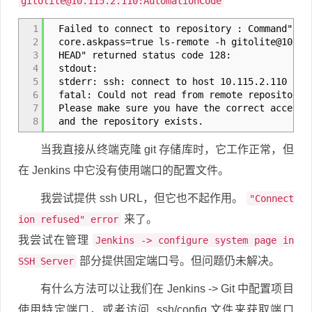
gitolite@10.115.2.110
:AutomationCode
1
Failed to connect to repository : Command"/us
2
core.askpass=true ls-remote -h
gitolite@10.11
3
HEAD" returned status code 128:
4
stdout:
5
stderr: ssh: connect to host 10.115.2.110 port
6
fatal: Could not read from remote repository.
7
Please make sure you have the correct access 
8
and the repository exists.
当我直接从终端克隆 git 存储库时，它工作正常，但
在 Jenkins 中它没有使用端口的配置文件。
我尝试提供 ssh URL，但它也不起作用。
"Connect
来了。
ion refused" error
我尝试在管理
Jenkins -> configure system page in
部分提供固定端口号。但问题仍未解决。
SSH Server
有什么方法可以让我们在 Jenkins -> Git 中配置项目
使用特定端口，或者访问 .ssh/config 文件来获取端口