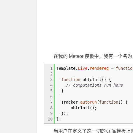
在我的 Meteor 模板中，我有一个名
1
Template.
Live
.
rendered
=
functio
2
3
function
ohlcInit
(
)
{
4
// computations run here
5
}
6
7
Tracker.
autorun
(
function
(
)
{
8
ohlcInit
(
)
;
9
}
)
;
10
}
;
当用户在定义了这一切的页面/模板上