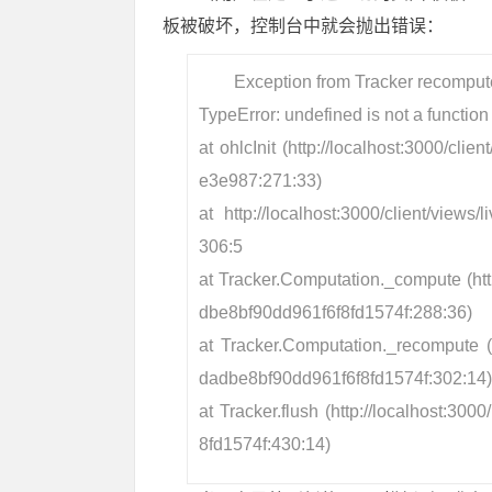
板被破坏，控制台中就会抛出错误：
Exception from Tracker recompute 
TypeError: undefined is not a function
at ohlcInit (http://localhost:3000/cl
e3e987:271:33)
at http://localhost:3000/client/view
306:5
at Tracker.Computation._compute (ht
dbe8bf90dd961f6f8fd1574f:288:36)
at Tracker.Computation._recompute (
dadbe8bf90dd961f6f8fd1574f:302:14
at Tracker.flush (http://localhost:3
8fd1574f:430:14)