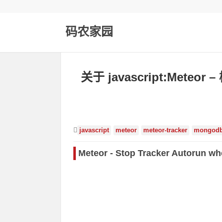
码农家园
关于 javascript:Me
javascript
meteor
meteor-tracker
mongod
Meteor - Stop Tracker Autorun wh