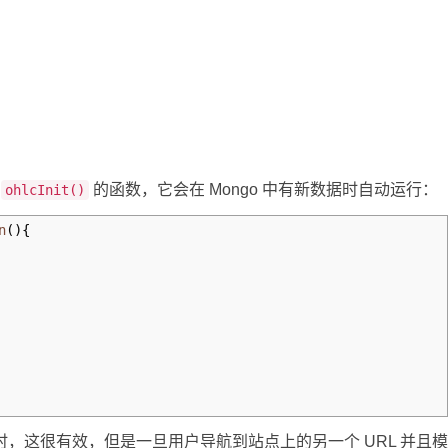
为
的函数，它会在 Mongo 中有新数据时自动运行：
ohlcInit()
n
(
)
{
时，这很有效，但是一旦用户导航到站点上的另一个 URL 并且