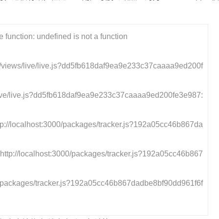
function: undefined is not a function
ient/views/live/live.js?dd5fb618daf9ea9e233c37caaaa9ed200f
s/live/live.js?dd5fb618daf9ea9e233c37caaaa9ed200fe3e987:
tp://localhost:3000/packages/tracker.js?192a05cc46b867da
http://localhost:3000/packages/tracker.js?192a05cc46b867
)
000/packages/tracker.js?192a05cc46b867dadbe8bf90dd961f6f