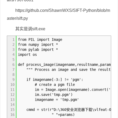
https://github.com/ShawnWXS/SIFT-Python/blob/m
aster/sift.py
其实是调sift.exe
1
from PIL import Image
2
from numpy import *
3
from pylab import *
4
import os
5
6
def process_image(imagename,resultname,params="
7
""" Process an image and save the results in
8
9
if imagename[-3:] != 'pgm':
10
# create a pgm file
11
im = Image.open(imagename).convert('L
12
im.save('tmp.pgm') #将灰
13
imagename = 'tmp.pgm'
14
15
cmmd = str(r"D:\360安全浏览器下载\vlfeat-0.9.21-bi
16
" "+params)