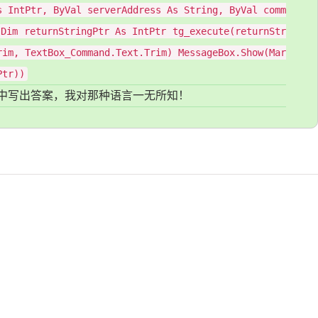
s IntPtr, ByVal serverAddress As String, ByVal comm
Dim returnStringPtr As IntPtr tg_execute(returnStr
rim, TextBox_Command.Text.Trim) MessageBox.Show(Mar
Ptr))
t 中写出答案，我对那种语言一无所知！