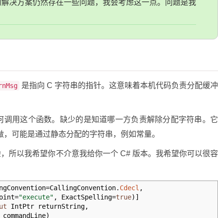
的解决方案仍然存在一些问题，我会考虑这一点。问题是我
是指向 C 字符串的指针。这意味着本机代码负责分配缓
rnMsg
何调用这个函数。缺少的是知道哪一方负责解除分配字符串。
样做，可能是通过静态分配的字符串，例如常量。
 的经验，所以我希望你不介意我给你一个 C# 版本。我希望你可以很
ngConvention
=
CallingConvention
.
Cdecl
,
oint
=
"execute"
, ExactSpelling
=
true
)
]
ut
IntPtr returnString,
commandLine
)