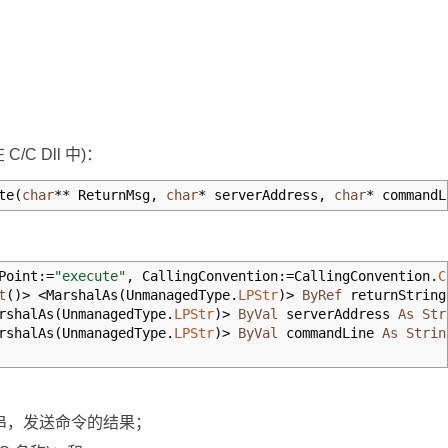
/C Dll 中)：
te
(
char
**
ReturnMsg,
char
*
serverAddress,
char
*
commandL
Point:
=
"execute"
, CallingConvention:
=
CallingConvention
.
C
t
(
)
>
<
MarshalAs
(
UnmanagedType
.
LPStr
)
>
ByRef
returnStrin
rshalAs
(
UnmanagedType
.
LPStr
)
>
ByVal
serverAddress
As
Str
rshalAs
(
UnmanagedType
.
LPStr
)
>
ByVal
commandLine
As
Strin
字符串，发送命令的结果；