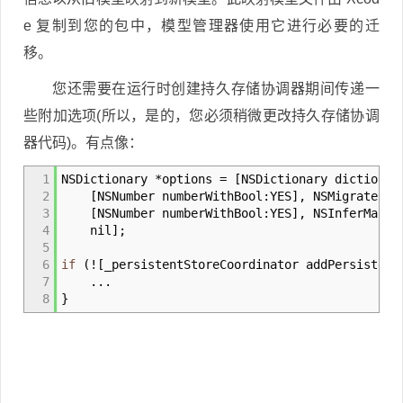
e 复制到您的包中，模型管理器使用它进行必要的迁
移。
您还需要在运行时创建持久存储协调器期间传递一
些附加选项(所以，是的，您必须稍微更改持久存储协调
器代码)。有点像：
1
NSDictionary
*
options
=
[
NSDictionary dictionar
2
[
NSNumber numberWithBool
:
YES
]
,
NSMigratePers
3
[
NSNumber numberWithBool
:
YES
]
,
NSInferMappin
4
nil
]
;
5
6
if
(
!
[
_persistentStoreCoordinator addPersistent
7
...
8
}