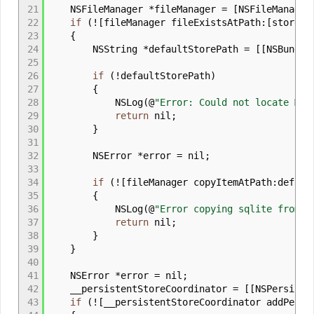
21
NSFileManager
*
fileManager
=
[
NSFileManager
22
if
(
!
[
fileManager fileExistsAtPath
:
[
storeUR
23
{
24
NSString
*
defaultStorePath
=
[
[
NSBundle
25
26
if
(
!
defaultStorePath
)
27
{
28
NSLog
(
@
"Error: Could not locate Med
29
return
nil
;
30
}
31
32
NSError
*
error
=
nil
;
33
34
if
(
!
[
fileManager copyItemAtPath
:
defaul
35
{
36
NSLog
(
@
"Error copying sqlite from b
37
return
nil
;
38
}
39
}
40
41
NSError
*
error
=
nil
;
42
__persistentStoreCoordinator
=
[
[
NSPersiste
43
if
(
!
[
__persistentStoreCoordinator addPersi