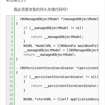
新创建它们？
我必须更改我的持久存储代码吗？
1
-
(
NSManagedObjectModel
*
)
managedObjectModel
2
{
3
if
(
__managedObjectModel
!=
nil
)
4
{
5
return
__managedObjectModel
;
6
}
7
NSURL
*
modelURL
=
[
[
NSBundle mainBundle
]
URL
8
__managedObjectModel
=
[
[
NSManagedObjectMod
9
return
__managedObjectModel
;
10
}
11
12
-
(
NSPersistentStoreCoordinator
*
)
persistentSto
13
{
14
if
(
__persistentStoreCoordinator
!=
nil
)
15
{
16
return
__persistentStoreCoordinator
;
17
}
18
19
NSURL
*
storeURL
=
[
[
self applicationDocumen
20