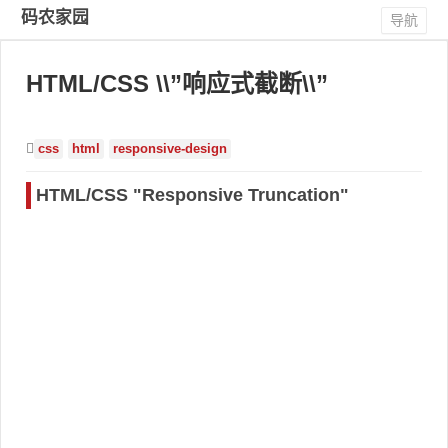
码农家园
导航
HTML/CSS \\”响应式截断\\”
css
html
responsive-design
HTML/CSS "Responsive Truncation"