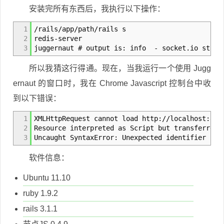
安装完所有东西后，我执行以下操作：
1
/rails/app/path/rails s
2
redis-server
3
juggernaut # output is: info - socket.io start
所以我猜这行得通。现在，当我运行一个使用 Jugg
ernaut 的窗口时，我在 Chrome Javascript 控制台中收
到以下错误：
1
XMLHttpRequest cannot load http://localhost:808
2
Resource interpreted as Script but transferred 
3
Uncaught SyntaxError: Unexpected identifier
软件信息：
Ubuntu 11.10
ruby 1.9.2
rails 3.1.1