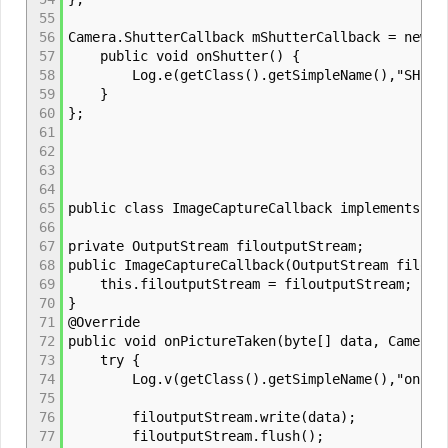
55
56
Camera.ShutterCallback mShutterCallback = new C
57
public void onShutter() {
58
Log.e(getClass().getSimpleName(),"SHUTTER
59
}
60
};
61
62
63
64
65
public class ImageCaptureCallback implements P
66
67
private OutputStream filoutputStream;
68
public ImageCaptureCallback(OutputStream filout
69
this.filoutputStream = filoutputStream;
70
}
71
@Override
72
public void onPictureTaken(byte[] data, Camera 
73
try {
74
Log.v(getClass().getSimpleName(),"onPicture
75
76
filoutputStream.write(data);
77
filoutputStream.flush();