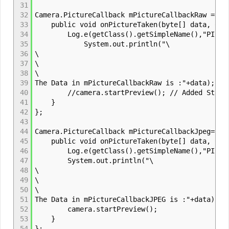
31
32
Camera.PictureCallback mPictureCallbackRaw = ne
33
public void onPictureTaken(byte[] data, Came
34
Log.e(getClass().getSimpleName(),"PICTURE 
35
System.out.println("\
36
\
37
\
38
\
39
The Data in mPictureCallbackRaw is :"+data);
40
//camera.startPreview(); // Added StastP
41
}
42
};
43
44
Camera.PictureCallback mPictureCallbackJpeg= ne
45
public void onPictureTaken(byte[] data, Came
46
Log.e(getClass().getSimpleName(),"PICTURE C
47
System.out.println("\
48
\
49
\
50
\
51
The Data in mPictureCallbackJPEG is :"+data);
52
camera.startPreview();
53
}
54
};