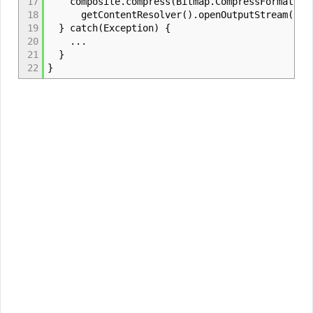
17
composite.compress(Bitmap.CompressFormat.JP
18
getContentResolver().openOutputStream(imag
19
} catch(Exception) {
20
...
21
}
22
}