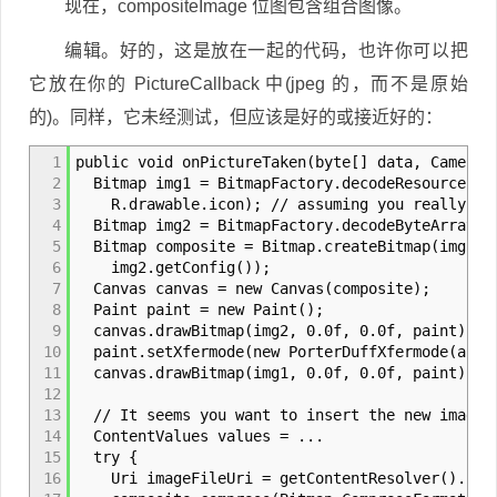
现在，compositeImage 位图包含组合图像。
编辑。好的，这是放在一起的代码，也许你可以把
它放在你的 PictureCallback 中(jpeg 的，而不是原始
的)。同样，它未经测试，但应该是好的或接近好的：
1
public void onPictureTaken(byte[] data, Camera 
2
Bitmap img1 = BitmapFactory.decodeResource(ge
3
R.drawable.icon); // assuming you really wan
4
Bitmap img2 = BitmapFactory.decodeByteArray(da
5
Bitmap composite = Bitmap.createBitmap(img2.ge
6
img2.getConfig());
7
Canvas canvas = new Canvas(composite);
8
Paint paint = new Paint();
9
canvas.drawBitmap(img2, 0.0f, 0.0f, paint);
10
paint.setXfermode(new PorterDuffXfermode(andro
11
canvas.drawBitmap(img1, 0.0f, 0.0f, paint);
12
13
// It seems you want to insert the new image 
14
ContentValues values = ...
15
try {
16
Uri imageFileUri = getContentResolver().inser