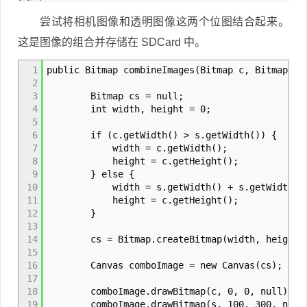
尝试将相机图像和透明图像这两个位图结合起来。
这是图像的组合并存储在 SDCard 中。
1
public Bitmap combineImages(Bitmap c, Bitmap s)
2
3
Bitmap cs = null;
4
int width, height = 0;
5
6
if (c.getWidth() > s.getWidth()) {
7
width = c.getWidth();
8
height = c.getHeight();
9
} else {
10
width = s.getWidth() + s.getWidth()
11
height = c.getHeight();
12
}
13
14
cs = Bitmap.createBitmap(width, height, Bi
15
16
Canvas comboImage = new Canvas(cs);
17
18
comboImage.drawBitmap(c, 0, 0, null);
19
comboImage.drawBitmap(s, 100, 300, null