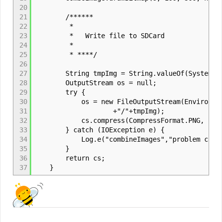
20
21
/******
22
*
23
* Write file to SDCard
24
*
25
* ****/
26
27
String tmpImg = String.valueOf(System.curr
28
OutputStream os = null;
29
try {
30
os = new FileOutputStream(Environment.ge
31
+"/"+tmpImg);
32
cs.compress(CompressFormat.PNG, 100,
33
} catch (IOException e) {
34
Log.e("combineImages","problem combini
35
}
36
return cs;
37
}