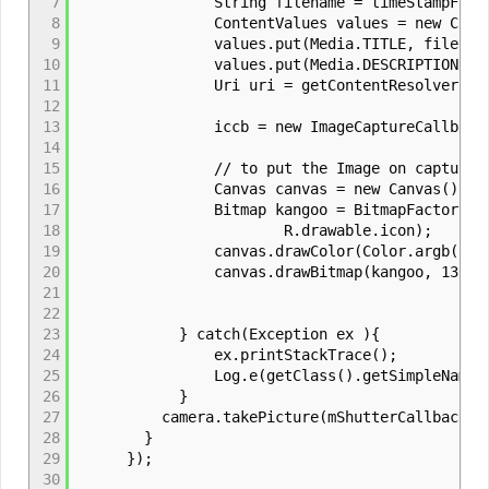
7
String filename = timeStampFormat.fo
8
ContentValues values = new Content
9
values.put(Media.TITLE, filename
10
values.put(Media.DESCRIPTION,"Image 
11
Uri uri = getContentResolver().insert(M
12
13
iccb = new ImageCaptureCallback( getCon
14
15
// to put the Image on captured i
16
Canvas canvas = new Canvas();
17
Bitmap kangoo = BitmapFactory.decodeR
18
R.drawable.icon);
19
canvas.drawColor(Color.argb(160, 21
20
canvas.drawBitmap(kangoo, 130, 10,
21
22
23
} catch(Exception ex ){
24
ex.printStackTrace();
25
Log.e(getClass().getSimpleName(), ex
26
}
27
camera.takePicture(mShutterCallback, mPic
28
}
29
});
30