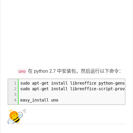
在 python 2.7 中安装包，然后运行以下命令：
uno
1
sudo apt-get install libreoffice python-genshi 
2
sudo apt-get install libreoffice-script-provide
3
4
easy_install uno