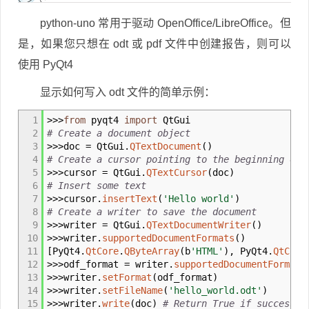
python-uno 常用于驱动 OpenOffice/LibreOffice。但
是，如果您只想在 odt 或 pdf 文件中创建报告，则可以
使用 PyQt4
显示如何写入 odt 文件的简单示例：
1
>>>
from
pyqt4
import
QtGui
2
# Create a document object
3
>>>
doc
=
QtGui.
QTextDocument
(
)
4
# Create a cursor pointing to the beginning of 
5
>>>
cursor
=
QtGui.
QTextCursor
(
doc
)
6
# Insert some text
7
>>>
cursor.
insertText
(
'Hello world'
)
8
# Create a writer to save the document
9
>>>
writer
=
QtGui.
QTextDocumentWriter
(
)
10
>>>
writer.
supportedDocumentFormats
(
)
11
[
PyQt4.
QtCore
.
QByteArray
(
b
'HTML'
)
,
PyQt4.
QtCore
12
>>>
odf_format
=
writer.
supportedDocumentFormats
13
>>>
writer.
setFormat
(
odf_format
)
14
>>>
writer.
setFileName
(
'hello_world.odt'
)
15
>>>
writer.
write
(
doc
)
# Return True if successfu