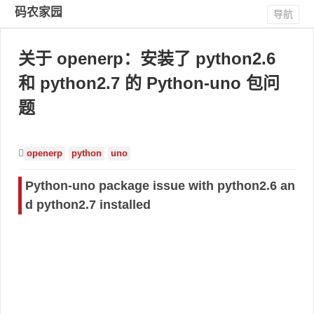
码农家园
导航
关于 openerp：安装了 python2.6
和 python2.7 的 Python-uno 包问
题
openerp
python
uno
Python-uno package issue with python2.6 an
d python2.7 installed