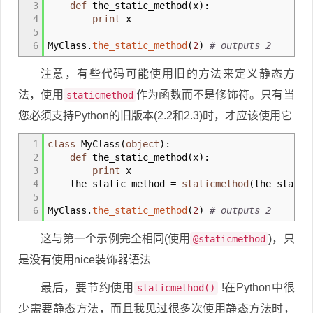
3
def
the_static_method
(
x
)
:
4
print
x
5
6
MyClass.
the_static_method
(
2
)
# outputs 2
注意，有些代码可能使用旧的方法来定义静态方
法，使用
作为函数而不是修饰符。只有当
staticmethod
您必须支持Python的旧版本(2.2和2.3)时，才应该使用它
1
class
MyClass
(
object
)
:
2
def
the_static_method
(
x
)
:
3
print
x
4
the_static_method
=
staticmethod
(
the_static
5
6
MyClass.
the_static_method
(
2
)
# outputs 2
这与第一个示例完全相同(使用
)，只
@staticmethod
是没有使用nice装饰器语法
最后，要节约使用
!在Python中很
staticmethod()
少需要静态方法，而且我见过很多次使用静态方法时，