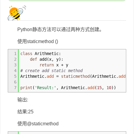
Python静态方法可以通过两种方式创建。
使用staticmethod ()
1
class
Arithmetic:
2
def
add
(
x
,
y
)
:
3
return
x + y
4
# create add static method
5
Arithmetic.
add
=
staticmethod
(
Arithmetic.
add
)
6
7
print
(
'Result:'
,
Arithmetic.
add
(
15
,
10
)
)
输出:
结果:25
使用@staticmethod