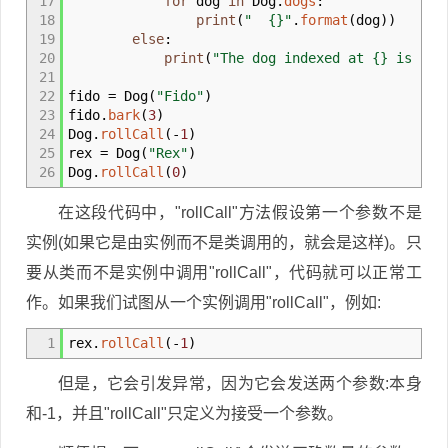
17
for
dog
in
Dog.
dogs
:
18
print
(
" {}"
.
format
(
dog
)
)
19
else
:
20
print
(
"The dog indexed at {} is {}.
21
22
fido
=
Dog
(
"Fido"
)
23
fido.
bark
(
3
)
24
Dog.
rollCall
(
-
1
)
25
rex
=
Dog
(
"Rex"
)
26
Dog.
rollCall
(
0
)
在这段代码中，"rollCall"方法假设第一个参数不是
实例(如果它是由实例而不是类调用的，就会是这样)。只
要从类而不是实例中调用"rollCall"，代码就可以正常工
作。如果我们试图从一个实例调用"rollCall"，例如:
1
rex.
rollCall
(
-
1
)
但是，它会引发异常，因为它会发送两个参数:本身
和-1，并且"rollCall"只定义为接受一个参数。