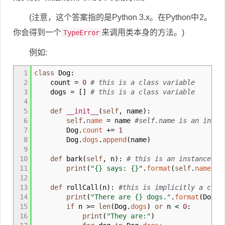
(注意，这个答案指的是Python 3.x。在Python中2。
你会得到一个
来调用类本身的方法。)
TypeError
例如:
1
class
Dog:
2
count
=
0
# this is a class variable
3
dogs
=
[
]
# this is a class variable
4
5
def
__init__
(
self
,
name
)
:
6
self
.
name
=
name
#self.name is an insta
7
Dog.
count
+
=
1
8
Dog.
dogs
.
append
(
name
)
9
10
def
bark
(
self
,
n
)
:
# this is an instance me
11
print
(
"{} says: {}"
.
format
(
self
.
name
,
"w
12
13
def
rollCall
(
n
)
:
#this is implicitly a clas
14
print
(
"There are {} dogs."
.
format
(
Dog.
c
15
if
n
>=
len
(
Dog.
dogs
)
or
n
<
0
:
16
print
(
"They are:"
)