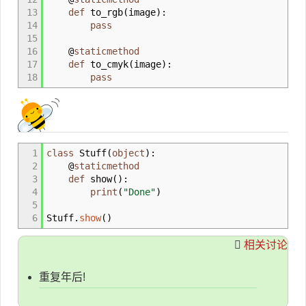
13
def
to_rgb
(
image
)
:
14
pass
15
16
@
staticmethod
17
def
to_cmyk
(
image
)
:
18
pass
1
class
Stuff
(
object
)
:
2
@
staticmethod
3
def
show
(
)
:
4
print
(
"Done"
)
5
6
Stuff.
show
(
)
相关讨论
重复年后!