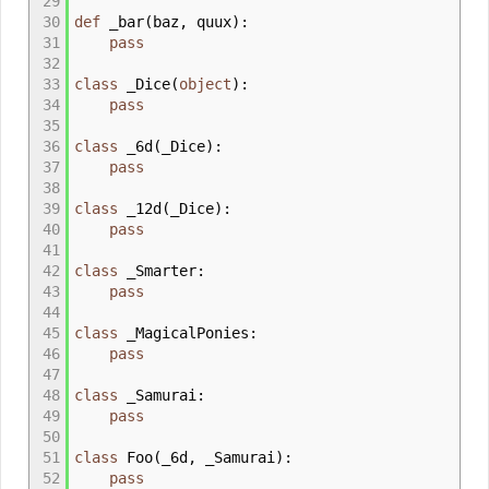
29
30
def
_bar
(
baz
,
quux
)
:
31
pass
32
33
class
_Dice
(
object
)
:
34
pass
35
36
class
_6d
(
_Dice
)
:
37
pass
38
39
class
_12d
(
_Dice
)
:
40
pass
41
42
class
_Smarter:
43
pass
44
45
class
_MagicalPonies:
46
pass
47
48
class
_Samurai:
49
pass
50
51
class
Foo
(
_6d
,
_Samurai
)
:
52
pass