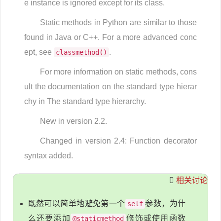
e instance is ignored except for its class.
Static methods in Python are similar to those
found in Java or C++. For a more advanced conc
ept, see
.
classmethod()
For more information on static methods, cons
ult the documentation on the standard type hierar
chy in The standard type hierarchy.
New in version 2.2.
Changed in version 2.4: Function decorator
syntax added.
相关讨论
既然可以简单地避免第一个
参数，为什
self
么还要添加
修饰或使用函数
@staticmethod