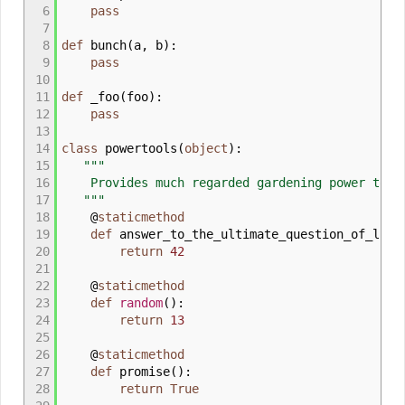
6
pass
7
8
def
bunch
(
a
,
b
)
:
9
pass
10
11
def
_foo
(
foo
)
:
12
pass
13
14
class
powertools
(
object
)
:
15
"""
16
Provides much regarded gardening power tool
17
"""
18
@
staticmethod
19
def
answer_to_the_ultimate_question_of_life
20
return
42
21
22
@
staticmethod
23
def
random
(
)
:
24
return
13
25
26
@
staticmethod
27
def
promise
(
)
:
28
return
True