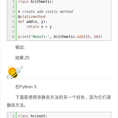
1
class
Arithmetic:
2
3
# create add static method
4
@
staticmethod
5
def
add
(
x
,
y
)
:
6
return
x + y
7
8
print
(
'Result:'
,
Arithmetic.
add
(
15
,
10
)
)
输出:
结果:25
在Python 3:
下面是使用非静态方法的另一个好处，因为它们是
静态方法。
1
class
Account: