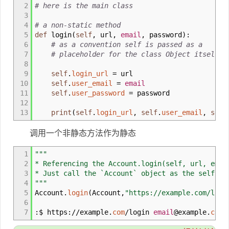
2
# here is the main class
3
4
# a non-static method
5
def
login
(
self
,
url
,
email
,
password
)
:
6
# as a convention self is passed as a
7
# placeholder for the class Object itself
8
9
self
.
login_url
=
url
10
self
.
user_email
=
email
11
self
.
user_password
=
password
12
13
print
(
self
.
login_url
,
self
.
user_email
,
self
调用一个非静态方法作为静态
1
"""
2
* Referencing the Account.login(self, url, emai
3
* Just call the `Account` object as the self
4
"""
5
Account.
login
(
Account
,
"https://example.com/logi
6
7
:$ https://example.
com
/login
email
@
example.
com
p