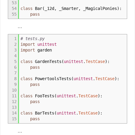
53
54
class
Bar
(
_12d
,
_Smarter
,
_MagicalPonies
)
:
55
pass
…
1
# tests.py
2
import
unittest
3
import
garden
4
5
class
GardenTests
(
unittest
.
TestCase
)
:
6
pass
7
8
class
PowertoolsTests
(
unittest
.
TestCase
)
:
9
pass
10
11
class
FooTests
(
unittest
.
TestCase
)
:
12
pass
13
14
class
BarTests
(
unittest
.
TestCase
)
:
15
pass
…