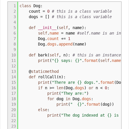
1
class
Dog:
2
count
=
0
# this is a class variable
3
dogs
=
[
]
# this is a class variable
4
5
def
__init__
(
self
,
name
)
:
6
self
.
name
=
name
#self.name is an insta
7
Dog.
count
+
=
1
8
Dog.
dogs
.
append
(
name
)
9
10
def
bark
(
self
,
n
)
:
# this is an instance me
11
print
(
"{} says: {}"
.
format
(
self
.
name
,
"w
12
13
@
staticmethod
14
def
rollCall
(
n
)
:
15
print
(
"There are {} dogs."
.
format
(
Dog.
c
16
if
n
>=
len
(
Dog.
dogs
)
or
n
<
0
:
17
print
(
"They are:"
)
18
for
dog
in
Dog.
dogs
:
19
print
(
" {}"
.
format
(
dog
)
)
20
else
:
21
print
(
"The dog indexed at {} is {}.
22
23