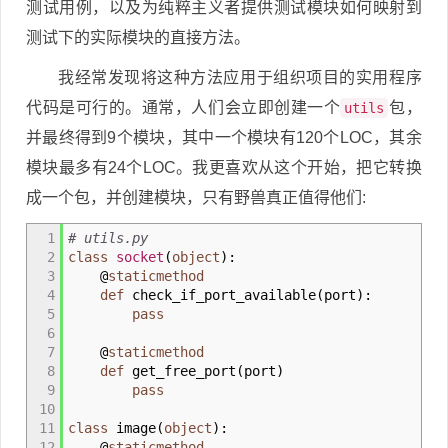
测试用例，以及为纯粹主义者提供测试模块如何映射到
测试下的实际模块的直接方法。
我经常发现将这种方法应用于组织项目的实用程序
代码是可行的。通常，人们会立即创建一个
包，
utils
并最终得到9个模块，其中一个模块有120个LOC，其余
模块最多有24个LOC。我更喜欢从这个开始，把它转换
成一个包，并创建模块，只有野兽真正值得他们:
1
# utils.py
2
class
socket
(
object
)
:
3
@
staticmethod
4
def
check_if_port_available
(
port
)
:
5
pass
6
7
@
staticmethod
8
def
get_free_port
(
port
)
9
pass
10
11
class
image
(
object
)
:
12
@
staticmethod