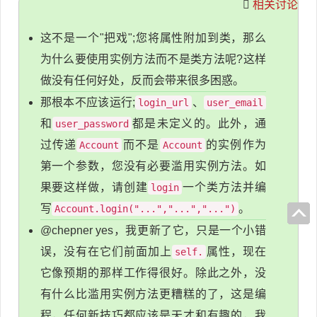
相关讨论
这不是一个"把戏";您将属性附加到类，那么
为什么要使用实例方法而不是类方法呢?这样
做没有任何好处，反而会带来很多困惑。
那根本不应该运行;
、
login_url
user_email
和
都是未定义的。此外，通
user_password
过传递
而不是
的实例作为
Account
Account
第一个参数，您没有必要滥用实例方法。如
果要这样做，请创建
一个类方法并编
login
写
。
Account.login("...","...","...")
@chepner yes，我更新了它，只是一个小错
误，没有在它们前面加上
属性，现在
self.
它像预期的那样工作得很好。除此之外，没
有什么比滥用实例方法更糟糕的了，这是编
程，任何新技巧都应该是天才和有趣的，我