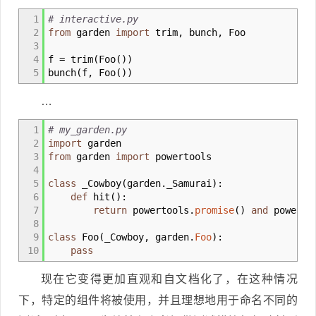
1
# interactive.py
2
from
garden
import
trim
,
bunch
,
Foo
3
4
f
=
trim
(
Foo
(
)
)
5
bunch
(
f
,
Foo
(
)
)
…
1
# my_garden.py
2
import
garden
3
from
garden
import
powertools
4
5
class
_Cowboy
(
garden._Samurai
)
:
6
def
hit
(
)
:
7
return
powertools.
promise
(
)
and
powerto
8
9
class
Foo
(
_Cowboy
,
garden.
Foo
)
:
10
pass
现在它变得更加直观和自文档化了，在这种情况
下，特定的组件将被使用，并且理想地用于命名不同的