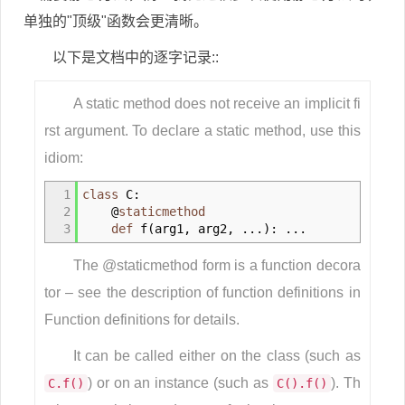
单独的"顶级"函数会更清晰。
以下是文档中的逐字记录::
A static method does not receive an implicit fi
rst argument. To declare a static method, use this
idiom:
1
class
C:
2
@
staticmethod
3
def
f
(
arg1
,
arg2
,
...
)
: ...
The @staticmethod form is a function decora
tor – see the description of function definitions in
Function definitions for details.
It can be called either on the class (such as
) or on an instance (such as
). Th
C.f()
C().f()