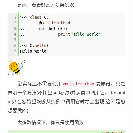
是的，看看静态方法装饰器:
1
>>>
class
C:
2
...
@
staticmethod
3
...
def
hello
(
)
:
4
...
print
"Hello World"
5
...
6
>>>
C.
hello
(
)
7
Hello World
您实际上不需要使用
装饰器。只是
@staticmethod
声明一个方法(不期望self参数)并从类中调用它。decorat
or只在您希望能够从实例中调用它时才会出现(这不是您
想要做的)
大多数情况下，你只是使用函数…