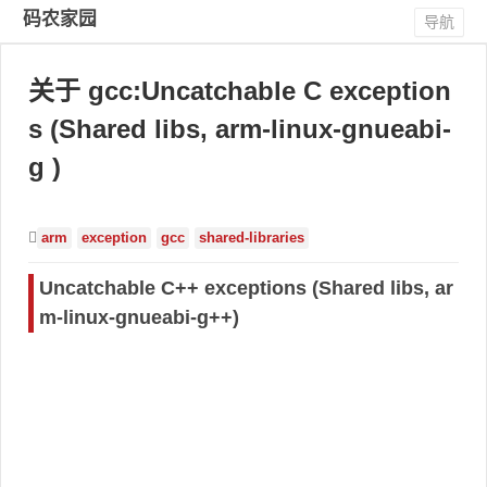
码农家园
导航
关于 gcc:Uncatchable C exception
s (Shared libs, arm-linux-gnueabi-
g )
arm
exception
gcc
shared-libraries
Uncatchable C++ exceptions (Shared libs, ar
m-linux-gnueabi-g++)