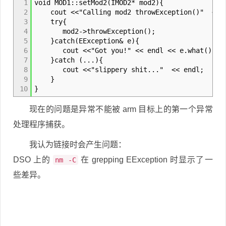
1
void MOD1::setMod2(IMOD2* mod2){
2
cout <<"Calling mod2 throwException()" << 
3
try{
4
mod2->throwException();
5
}catch(EException& e){
6
cout <<"Got you!" << endl << e.what() << 
7
}catch (...){
8
cout <<"slippery shit..." << endl;
9
}
10
}
现在的问题是异常不能被 arm 目标上的第一个异常
处理程序捕获。
我认为链接时会产生问题：
DSO 上的
在 grepping EException 时显示了一
nm -C
些差异。