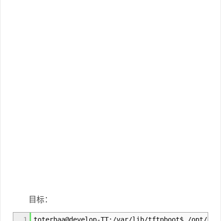
目标：
1
toterhaa@develop-TT:/var/lib/tftpboot$ /opt/fre