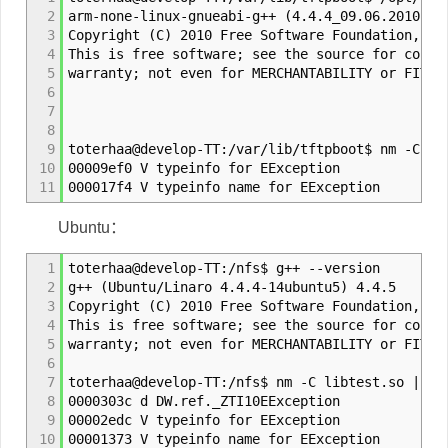
2
arm-none-linux-gnueabi-g++ (4.4.4_09.06.2010) 4
3
Copyright (C) 2010 Free Software Foundation, In
4
This is free software; see the source for copy
5
warranty; not even for MERCHANTABILITY or FITNE
6
7
8
9
toterhaa@develop-TT:/var/lib/tftpboot$ nm -C li
10
00009ef0 V typeinfo for EException
11
000017f4 V typeinfo name for EException
Ubuntu：
1
toterhaa@develop-TT:/nfs$ g++ --version
2
g++ (Ubuntu/Linaro 4.4.4-14ubuntu5) 4.4.5
3
Copyright (C) 2010 Free Software Foundation, In
4
This is free software; see the source for copy
5
warranty; not even for MERCHANTABILITY or FITNE
6
7
toterhaa@develop-TT:/nfs$ nm -C libtest.so | gr
8
0000303c d DW.ref._ZTI10EException
9
00002edc V typeinfo for EException
10
00001373 V typeinfo name for EException