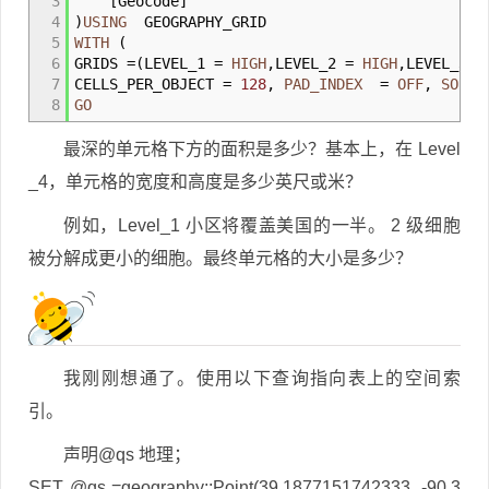
3
[
Geocode
]
4
)
USING
GEOGRAPHY_GRID
5
WITH
(
6
GRIDS
=
(
LEVEL_1
=
HIGH
,
LEVEL_2
=
HIGH
,
LEVEL_3
=
7
CELLS_PER_OBJECT
=
128
,
PAD_INDEX
=
OFF
,
SORT_
8
GO
最深的单元格下方的面积是多少？基本上，在 Level
_4，单元格的宽度和高度是多少英尺或米？
例如，Level_1 小区将覆盖美国的一半。 2 级细胞
被分解成更小的细胞。最终单元格的大小是多少？
我刚刚想通了。使用以下查询指向表上的空间索
引。
声明@qs 地理；
SET @qs =geography::Point(39.1877151742333, -90.3