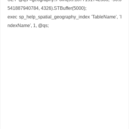
541887940784, 4326).STBuffer(5000);
exec sp_help_spatial_geography_index 'TableName', 'I
ndexName', 1, @qs;