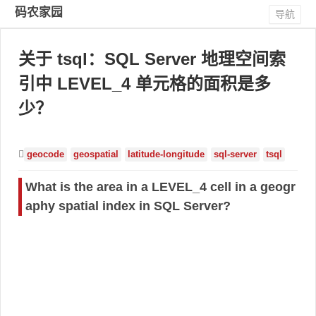
码农家园
导航
关于 tsql：SQL Server 地理空间索
引中 LEVEL_4 单元格的面积是多
少？
geocode
geospatial
latitude-longitude
sql-server
tsql
What is the area in a LEVEL_4 cell in a geogr
aphy spatial index in SQL Server?