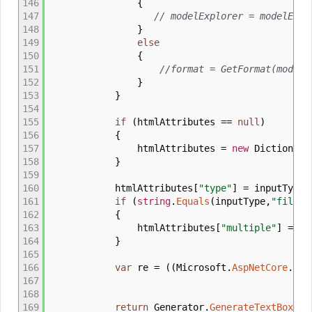
146
{
147
// modelExplorer = modelExpl
148
}
149
else
150
{
151
//format = GetFormat(modelE
152
}
153
}
154
155
if
(
htmlAttributes
==
null
)
156
{
157
htmlAttributes
=
new
Dictionary
158
}
159
160
htmlAttributes
[
"type"
]
=
inputType
;
161
if
(
string
.
Equals
(
inputType,
"file"
)
162
{
163
htmlAttributes
[
"multiple"
]
=
"mu
164
}
165
166
var
re
=
(
(
Microsoft
.
AspNetCore
.
Mvc
167
168
169
return
Generator
.
GenerateTextBox
(