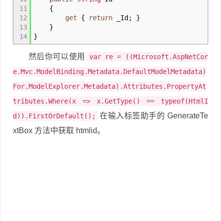
11
{
12
get
{
return
_Id
;
}
13
}
14
}
然后你可以使用
var re = ((Microsoft.AspNetCor
e.Mvc.ModelBinding.Metadata.DefaultModelMetadata)
For.ModelExplorer.Metadata).Attributes.PropertyAt
tributes.Where(x => x.GetType() == typeof(HtmlI
在输入标签助手的 GenerateTe
d)).FirstOrDefault();
xtBox 方法中获取 htmlid。