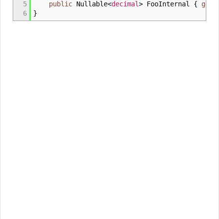
5
public
Nullable
<
decimal
>
FooInternal
{
get
;
6
}