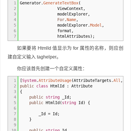
1
Generator
.
GenerateTextBox
(
2
ViewContext,
3
modelExplorer,
4
For
.
Name
,
5
modelExplorer
.
Model
,
6
format,
7
htmlAttributes
)
;
如果要将 HtmlId 值显示为 for 属性的名称，则应创
建自定义输入 taghelper。
你应该首先创建一个自定义属性：
1
[
System
.
AttributeUsage
(
AttributeTargets
.
All
, In
2
public
class
HtmlId
:
Attribute
3
{
4
public
string
_Id
;
5
public
HtmlId
(
string
Id
)
{
6
7
_Id
=
Id
;
8
}
9
10
public
string
Id