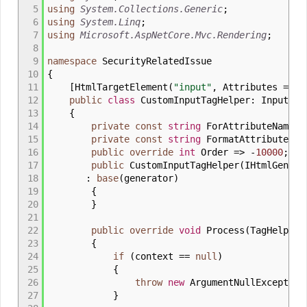
5
using
System.Collections.Generic
;
6
using
System.Linq
;
7
using
Microsoft.AspNetCore.Mvc.Rendering
;
8
9
namespace
SecurityRelatedIssue
10
{
11
[
HtmlTargetElement
(
"input"
, Attributes
=
For
12
public
class
CustomInputTagHelper
:
InputTag
13
{
14
private
const
string
ForAttributeName
=
15
private
const
string
FormatAttributeNa
16
public
override
int
Order
=>
-
10000
;
17
public
CustomInputTagHelper
(
IHtmlGenera
18
:
base
(
generator
)
19
{
20
}
21
22
public
override
void
Process
(
TagHelperC
23
{
24
if
(
context
==
null
)
25
{
26
throw
new
ArgumentNullException
27
}