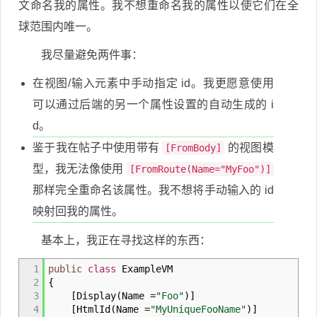
文命名我的属性。我不想重命名我的属性以使它们在全
球范围内唯一。
我尽量避免两件事：
在视图/输入元素中手动指定 id。我更愿意使用
可以通过后端的另一个属性设置的自动生成的 i
d。
鉴于我在帖子中使用带有
的视图模
[FromBody]
型，我无法像使用
[FromRoute(Name="MyFoo")]
那样完全重命名该属性。我不想将手动输入的 id
映射回我的属性。
基本上，我正在寻找这样的东西：
1
public
class
ExampleVM
2
{
3
[
Display
(
Name
=
"Foo"
)
]
4
[
HtmlId
(
Name
=
"MyUniqueFooName"
)
]