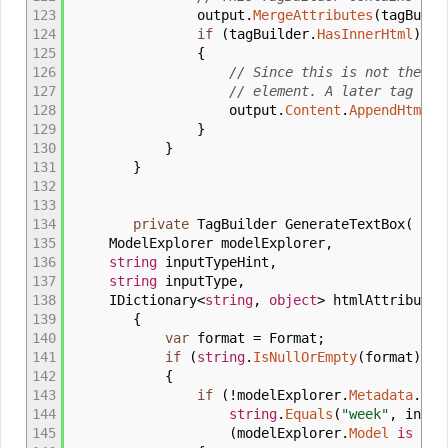
123
output
.
MergeAttributes
(
tagBuild
124
if
(
tagBuilder
.
HasInnerHtml
)
125
{
126
// Since this is not the"ch
127
// element. A later tag hel
128
output
.
Content
.
AppendHtml
(
t
129
}
130
}
131
}
132
133
134
private
TagBuilder GenerateTextBox
(
135
ModelExplorer modelExplorer,
136
string
inputTypeHint,
137
string
inputType,
138
IDictionary
<
string
,
object
>
htmlAttributes
139
{
140
var
format
=
Format
;
141
if
(
string
.
IsNullOrEmpty
(
format
)
)
142
{
143
if
(
!
modelExplorer
.
Metadata
.
Has
144
string
.
Equals
(
"week"
, input
145
(
modelExplorer
.
Model
is
Dat