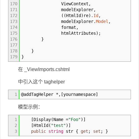
170
ViewContext,
171
modelExplorer,
172
(
(
HtmlId
)
re
)
.
Id
,
173
modelExplorer
.
Model
,
174
format,
175
htmlAttributes
)
;
176
}
177
178
}
179
}
在 _ViewImports.cshtml
中引入这个 taghelper
1
@addTagHelper
*
,
[
yournamespace
]
模型示例：
1
[
Display
(
Name
=
"Foo"
)
]
2
[
HtmlId
(
"test"
)
]
3
public
string
str
{
get
;
set
;
}