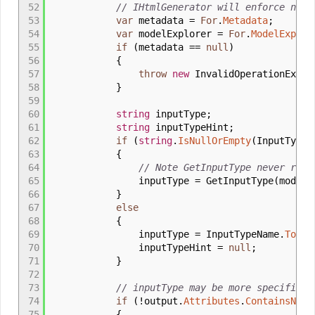
52
// IHtmlGenerator will enforce name
53
var
metadata
=
For
.
Metadata
;
54
var
modelExplorer
=
For
.
ModelExplor
55
if
(
metadata
==
null
)
56
{
57
throw
new
InvalidOperationExcep
58
}
59
60
string
inputType
;
61
string
inputTypeHint
;
62
if
(
string
.
IsNullOrEmpty
(
InputTypeN
63
{
64
// Note GetInputType never retu
65
inputType
=
GetInputType
(
model
66
}
67
else
68
{
69
inputType
=
InputTypeName
.
ToLow
70
inputTypeHint
=
null
;
71
}
72
73
// inputType may be more specific t
74
if
(
!
output
.
Attributes
.
ContainsName
75
{