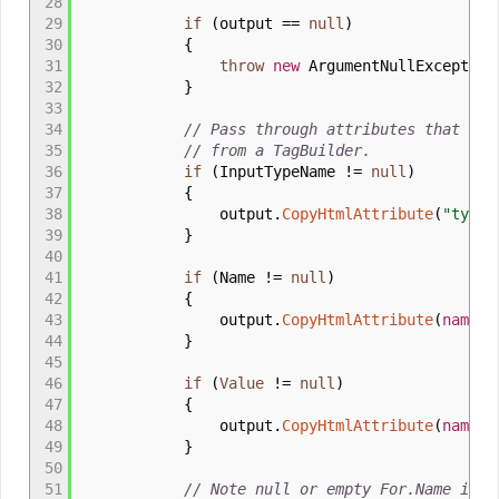
28
29
if
(
output
==
null
)
30
{
31
throw
new
ArgumentNullException
32
}
33
34
// Pass through attributes that are
35
// from a TagBuilder.
36
if
(
InputTypeName
!=
null
)
37
{
38
output
.
CopyHtmlAttribute
(
"type"
39
}
40
41
if
(
Name
!=
null
)
42
{
43
output
.
CopyHtmlAttribute
(
nameof
44
}
45
46
if
(
Value
!=
null
)
47
{
48
output
.
CopyHtmlAttribute
(
nameof
49
}
50
51
// Note null or empty For.Name is a