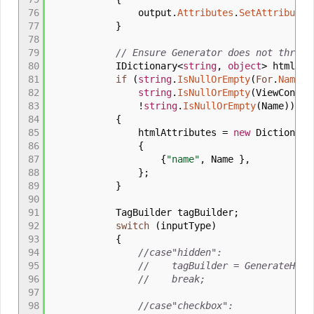
76
output
.
Attributes
.
SetAttribute
(
77
}
78
79
// Ensure Generator does not throw 
80
IDictionary
<
string
,
object
>
htmlAtt
81
if
(
string
.
IsNullOrEmpty
(
For
.
Name
)
82
string
.
IsNullOrEmpty
(
ViewContex
83
!
string
.
IsNullOrEmpty
(
Name
)
)
84
{
85
htmlAttributes
=
new
Dictionary
86
{
87
{
"name"
, Name
}
,
88
}
;
89
}
90
91
TagBuilder tagBuilder
;
92
switch
(
inputType
)
93
{
94
//case"hidden":
95
// tagBuilder = GenerateHidde
96
// break;
97
98
//case"checkbox":