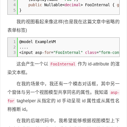
4
public
Nullable
<
decimal
>
FooInternal
{
get
;
5
}
我的视图看起来像这样(也是我在这篇文章中省略的
表单标签)
1
@model ExampleVM
2
....
3
<
input asp
-
for
=
"FooInternal"
class
=
"form-contro
这会产生一个以
作为 id-attribute 的渲
FooInternal
染文本框。
在我的场景中，我还有一个模态对话框，其中另一
个窗体与另一个视图模型共享同名的属性。我知道
asp-
taghelper 从指定的 id 手动呈现 id 属性或从属性名
for
称推断 id。
在我的后端代码中，我希望能够根据视图模型上下