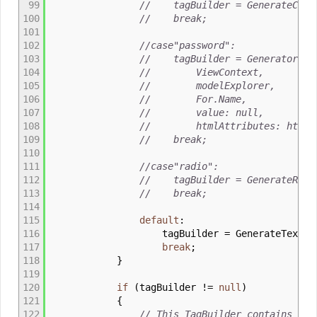
99
// tagBuilder = GenerateCheckB
100
// break;
101
102
//case"password":
103
// tagBuilder = Generator.Gen
104
// ViewContext,
105
// modelExplorer,
106
// For.Name,
107
// value: null,
108
// htmlAttributes: htmlAtt
109
// break;
110
111
//case"radio":
112
// tagBuilder = GenerateRadio
113
// break;
114
115
default
:
116
tagBuilder
=
GenerateTextBo
117
break
;
118
}
119
120
if
(
tagBuilder
!=
null
)
121
{
122
// This TagBuilder contains the