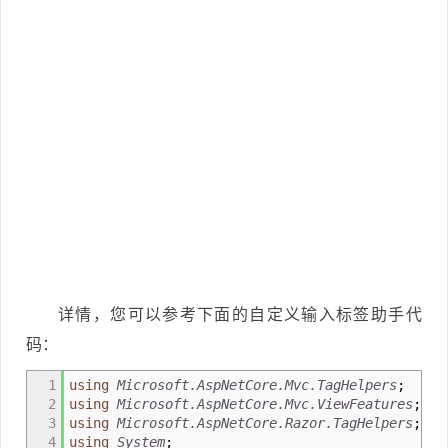
详情，您可以参考下面的自定义输入标签助手代
码：
1
using
Microsoft.AspNetCore.Mvc.TagHelpers
;
2
using
Microsoft.AspNetCore.Mvc.ViewFeatures
;
3
using
Microsoft.AspNetCore.Razor.TagHelpers
;
4
using
System
;