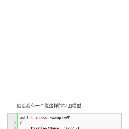
假设我有一个像这样的视图模型
1
public
class
ExampleVM
2
{
3
[
Display
(
Name
=
"Foo"
)
]