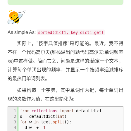
As simple As:
sorted(dict1, key=dict1.get)
实际上，"按字典值排序"是可能的。最近，我不得
不在一个代码高尔夫(堆栈溢出问题代码高尔夫:单词频率
表)中这样做。简而言之，问题是这样的:给定一个文本，
计算每个单词出现的频率，并显示一个按频率递减排序
的最热门单词列表。
如果构造一个字典，其中单词作为键，每个单词出
现的次数作为值，在这里简化为:
1
from
collections
import
defaultdict
2
d
=
defaultdict
(
int
)
3
for
w
in
text.
split
(
)
:
4
d
[
w
]
+
=
1