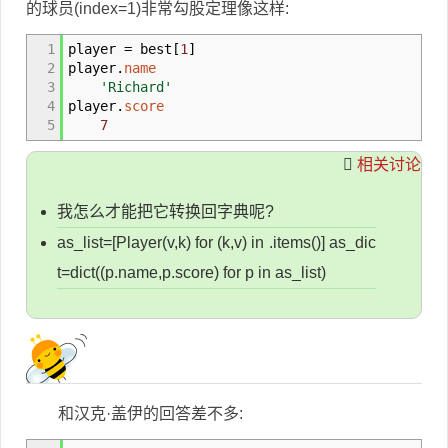
的球员(index=1)非常勾股定理像这样:
1
player
=
best
[
1
]
2
player.
name
3
'Richard'
4
player.
score
5
7
相关讨论
我怎么才能把它转换回字典呢?
as_list=[Player(v,k) for (k,v) in .items()] as_dic
t=dict((p.name,p.score) for p in as_list)
和汉克·盖伊的回答差不多: