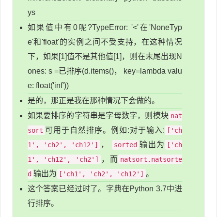
ys
如果值中有0呢?TypeError: '<'在'NoneTyp
e'和'float'的实例之间不受支持，在这种情况
下，如果[1]值不是其他值[1]，则在末尾出现N
ones: s =已排序(d.items()， key=lambda valu
e: float('inf'))
是的，那正是我在那种情况下会做的。
如果要排序的字符串是字母数字，则模块
nat
可用于自然排序。例如:对于输入:
sort
['ch
，
输出为
1', 'ch2', 'ch12']
sorted
['ch
，而
1', 'ch12', 'ch2']
natsort.natsorte
输出为
。
d
['ch1', 'ch2', 'ch12']
这个答案已经过时了。字典在Python 3.7中进
行排序。