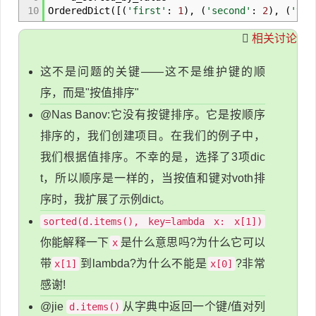
10
OrderedDict
(
[
(
'first'
:
1
)
,
(
'second'
:
2
)
,
(
'thi
相关讨论
这不是问题的关键——这不是维护键的顺
序，而是"按值排序"
@Nas Banov:它没有按键排序。它是按顺序
排序的，我们创建项目。在我们的例子中，
我们根据值排序。不幸的是，选择了3项dic
t，所以顺序是一样的，当按值和键对voth排
序时，我扩展了示例dict。
sorted(d.items(), key=lambda x: x[1])
你能解释一下
是什么意思吗?为什么它可以
x
带
到lambda?为什么不能是
?非常
x[1]
x[0]
感谢!
@jie
从字典中返回一个键/值对列
d.items()