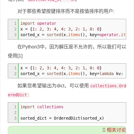
对于那些希望按键排序而不是按值排序的用户:
1
import
operator
2
x
=
{
1
:
2
,
3
:
4
,
4
:
3
,
2
:
1
,
0
:
0
}
3
sorted_x
=
sorted
(
x.
items
(
)
,
key
=
operator
.
itemg
在Python3中，因为解压是不允许的，所以我们可以
使用[1]
1
x
=
{
1
:
2
,
3
:
4
,
4
:
3
,
2
:
1
,
0
:
0
}
2
sorted_x
=
sorted
(
x.
items
(
)
,
key
=
lambda
kv: kv
[
如果您希望输出为dict，可以使用
collections.Ord
:
eredDict
1
import
collections
2
3
sorted_dict
=
OrderedDict
(
sorted_x
)
相关讨论