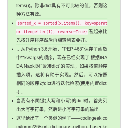
tems())。除非dict具有不可比较的值，否则这
种方法有效。
sorted_x = sorted(x.items(), key=operat
看起来比
or.itemgetter(1), reverse=True)
先按升序排序然后再翻转列表要好。
…从Python 3.6开始，"PEP 468"保存了函数
中**kwargs的顺序，现在已经实现了!根据INA
DA Naoki对"紧凑dict"的实现，如果按值顺序
插入项，这将有助于实现。然后，可以按照
相同的顺序对dict进行迭代检索(使用内置dict:
-)…
当我有不同键(大写和小写)的dict时，首先列
出大写字符串，然后是小写字符串的输出
这里给出了一个类似的例子——codingeek.co
m/forum/26/sort- dictionary -python- basedke