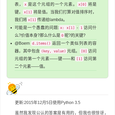
表，
是这个元组的一个元素。
将是
x
x[0]
键，
将是值。当我们打算对值排序时，
x[1]
我们将
传递给lambda。
x[1]
可能是一个愚蠢的问题:
-
访问什
x: x[1]
1
么?价值本身?那么什么是
呢?的关键?
0
@Boern
返回一个类似列表的容
d.items()
器，其中包含
元组。
访问
(key, value)
[0]
元组的第一个元素——键——和
访问第
[1]
二个元素——值。
更新:2015年12月5日使用Python 3.5
虽然我发现公认的答案是有用的，但我也很惊讶，