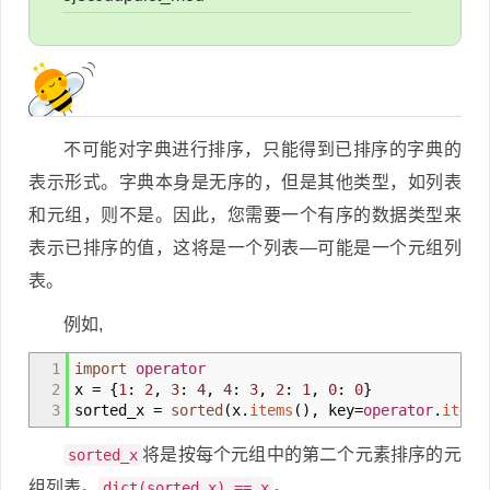
不可能对字典进行排序，只能得到已排序的字典的
表示形式。字典本身是无序的，但是其他类型，如列表
和元组，则不是。因此，您需要一个有序的数据类型来
表示已排序的值，这将是一个列表—可能是一个元组列
表。
例如,
1
import
operator
2
x
=
{
1
:
2
,
3
:
4
,
4
:
3
,
2
:
1
,
0
:
0
}
3
sorted_x
=
sorted
(
x.
items
(
)
,
key
=
operator
.
itemg
将是按每个元组中的第二个元素排序的元
sorted_x
组列表。
。
dict(sorted_x) == x