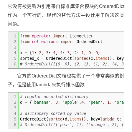
它没有被更新为引用来自标准库集合模块的OrderedDict
作为一个可行的、现代的替代方法—设计用于解决这类
问题。
1
from
operator
import
itemgetter
2
from
collections
import
OrderedDict
3
4
x
=
{
1
:
2
,
3
:
4
,
4
:
3
,
2
:
1
,
0
:
0
}
5
sorted_x
=
OrderedDict
(
sorted
(
x.
items
(
)
,
key
=
it
6
# OrderedDict([(0, 0), (2, 1), (1, 2), (4, 3), 
官方的OrderedDict文档也提供了一个非常类似的例
子，但是使用lambda来执行排序函数:
1
# regular unsorted dictionary
2
d
=
{
'banana'
:
3
,
'apple'
:
4
,
'pear'
:
1
,
'orange
3
4
# dictionary sorted by value
5
OrderedDict
(
sorted
(
d.
items
(
)
,
key
=
lambda
t: t
[
1
6
# OrderedDict([('pear', 1), ('orange', 2), ('ba