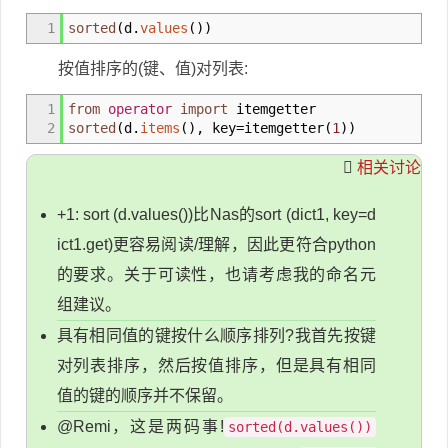
1
sorted
(
d.
values
(
)
)
按值排序的(键、值)对列表:
1
from
operator
import
itemgetter
2
sorted
(
d.
items
(
)
,
key
=
itemgetter
(
1
)
)
相关讨论
+1: sort (d.values())比Nas的sort (dict1, key=d
ict1.get)更容易阅读/理解，因此更符合python
的要求。关于可读性，也请考虑我的命名元
组建议。
具有相同值的键按什么顺序排列?我首先按键
对列表排序，然后按值排序，但是具有相同
值的键的顺序并不保留。
@Remi，这是两码事!
sorted(d.values())