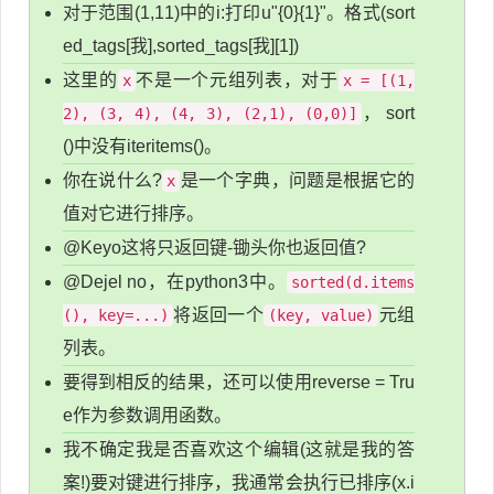
对于范围(1,11)中的i:打印u"{0}{1}"。格式(sort
ed_tags[我],sorted_tags[我][1])
这里的
不是一个元组列表，对于
x
x = [(1,
， sort
2), (3, 4), (4, 3), (2,1), (0,0)]
()中没有iteritems()。
你在说什么?
是一个字典，问题是根据它的
x
值对它进行排序。
@Keyo这将只返回键-锄头你也返回值?
@Dejel no，在python3中。
sorted(d.items
将返回一个
元组
(), key=...)
(key, value)
列表。
要得到相反的结果，还可以使用reverse = Tru
e作为参数调用函数。
我不确定我是否喜欢这个编辑(这就是我的答
案!)要对键进行排序，我通常会执行已排序(x.i