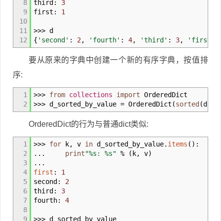
8
third:
3
9
first:
1
10
11
>>>
d
12
{
'second'
:
2
,
'fourth'
:
4
,
'third'
:
3
,
'first'
要从原来的字典中创建一个新的有序字典，按值排
序:
1
>>>
from
collections
import
OrderedDict
2
>>>
d_sorted_by_value
=
OrderedDict
(
sorted
(
d.
it
OrderedDict的行为与普通dict类似:
1
>>>
for
k
,
v
in
d_sorted_by_value.
items
(
)
:
2
...
print
"%s: %s"
%
(
k
,
v
)
3
...
4
first
:
1
5
second:
2
6
third:
3
7
fourth:
4
8
9
>>>
d_sorted_by_value