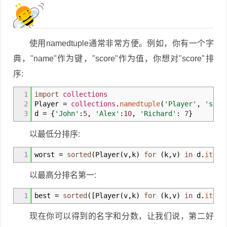
使用namedtuple通常非常方便。例如，你有一个字
典，"name"作为键，"score"作为值，你想对"score"排
序:
1
import
collections
2
Player
=
collections
.
namedtuple
(
'Player'
,
'scor
3
d
=
{
'John'
:
5
,
'Alex'
:
10
,
'Richard'
:
7
}
以最低分排序:
1
worst
=
sorted
(
Player
(
v
,
k
)
for
(
k
,
v
)
in
d.
items
以最高分排名第一:
1
best
=
sorted
(
[
Player
(
v
,
k
)
for
(
k
,
v
)
in
d.
items
现在你可以得到的名字和分数，让我们说，第二好