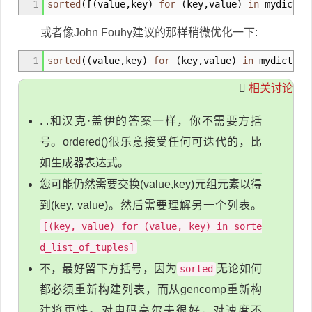
1
sorted
(
[
(
value
,
key
)
for
(
key
,
value
)
in
mydict.
i
或者像John Fouhy建议的那样稍微优化一下:
1
sorted
(
(
value
,
key
)
for
(
key
,
value
)
in
mydict.
it
相关讨论
. .和汉克·盖伊的答案一样，你不需要方括
号。ordered()很乐意接受任何可迭代的，比
如生成器表达式。
您可能仍然需要交换(value,key)元组元素以得
到(key, value)。然后需要理解另一个列表。
[(key, value) for (value, key) in sorte
d_list_of_tuples]
不，最好留下方括号，因为
无论如何
sorted
都必须重新构建列表，而从gencomp重新构
建将更快。对电码高尔夫很好，对速度不