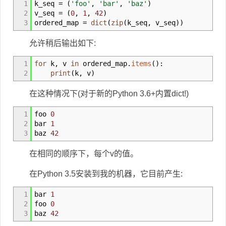
1
k_seq
=
(
'foo'
,
'bar'
,
'baz'
)
2
v_seq
=
(
0
,
1
,
42
)
3
ordered_map
=
dict
(
zip
(
k_seq
,
v_seq
)
)
允许稍后输出如下:
1
for
k
,
v
in
ordered_map.
items
(
)
:
2
print
(
k
,
v
)
在这种情况下(对于新的Python 3.6+内置dict!)
1
foo
0
2
bar
1
3
baz
42
在相同的顺序下，每个v的值。
在Python 3.5安装到我的机器，它目前产生:
1
bar
1
2
foo
0
3
baz
42