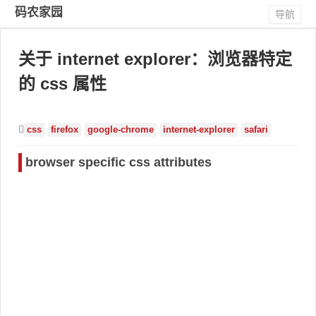
码农家园
导航
关于 internet explorer：浏览器特定
的 css 属性
css
firefox
google-chrome
internet-explorer
safari
browser specific css attributes