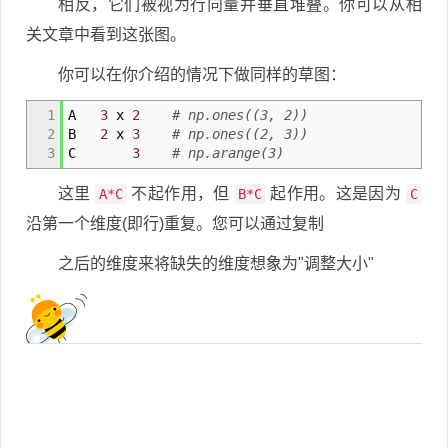
相反，它们被视为行向量并垂直堆叠。你可以从相
关文章中看到这张图。
你可以在你介绍的情况下做同样的草图：
1
A
3
x
2
# np.ones((3, 2))
2
B
2
x
3
# np.ones((2, 3))
3
C
3
# np.arange(3)
这里
不起作用，但
起作用。这是因为
A*C
B*C
C
沿第一个维度(即行)重复。您可以通过复制
之后的维度来将缺失的维度想象为"调整大小"