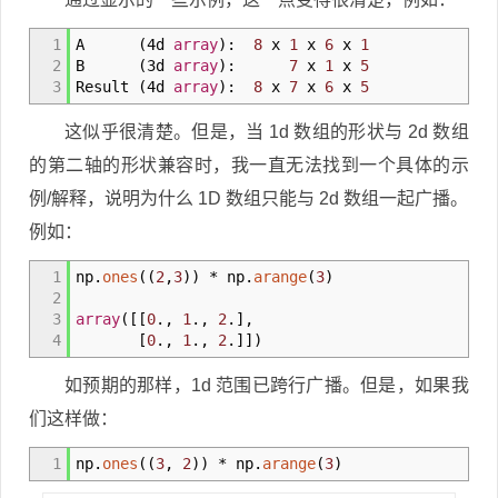
1
A
(
4d
array
)
:
8
x
1
x
6
x
1
2
B
(
3d
array
)
:
7
x
1
x
5
3
Result
(
4d
array
)
:
8
x
7
x
6
x
5
这似乎很清楚。但是，当 1d 数组的形状与 2d 数组
的第二轴的形状兼容时，我一直无法找到一个具体的示
例/解释，说明为什么 1D 数组只能与 2d 数组一起广播。
例如：
1
np.
ones
(
(
2
,
3
)
)
* np.
arange
(
3
)
2
3
array
(
[
[
0
.
,
1
.
,
2
.
]
,
4
[
0
.
,
1
.
,
2
.
]
]
)
如预期的那样，1d 范围已跨行广播。但是，如果我
们这样做：
1
np.
ones
(
(
3
,
2
)
)
* np.
arange
(
3
)