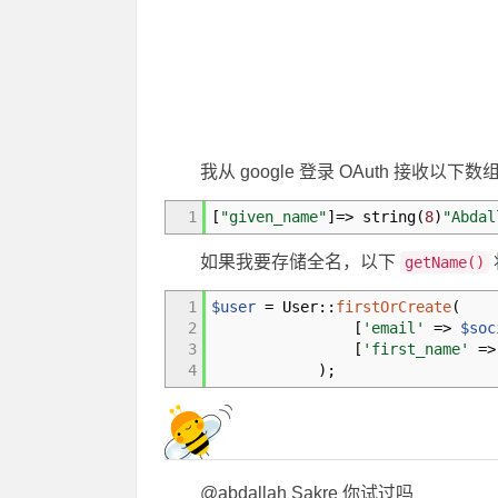
我从 google 登录 OAuth 接收
1
[
"given_name"
]
=>
string
(
8
)
"Abdal
如果我要存储全名，以下
getName()
1
$user
=
User
::
firstOrCreate
(
2
[
'email'
=>
$soc
3
[
'first_name'
=>
4
)
;
@abdallah Sakre 你试过吗