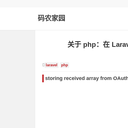
码农家园
关于 php：在 Lar
laravel
php
storing received array from OAuth