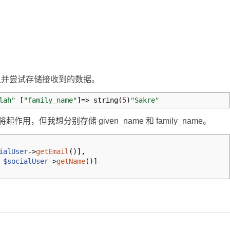
以下数组并尝试存储接收到的数据。
lah"
[
"family_name"
]
=>
string
(
5
)
"Sakre"
将起作用，但我想分别存储 given_name 和 family_name。
ialUser
->
getEmail
(
)
]
,
$socialUser
->
getName
(
)
]