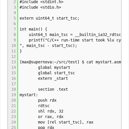
2
#include <stdint.h>
3
#include <stdio.h>
4
5
extern uint64_t start_tsc;
6
7
int main() {
8
uint64_t main_tsc = __builtin_ia32_rdtsc();
9
printf("C/C++ run-time start took %lu cycle
10
", main_tsc - start_tsc);
11
}
12
13
[max@supernova:~/src/test] $ cat mystart.asm
14
global mystart
15
global start_tsc
16
extern _start
17
18
section .text
19
mystart:
20
push rdx
21
rdtsc
22
shl rdx, 32
23
or rax, rdx
24
mov [rel start_tsc], rax
25
pop rdx