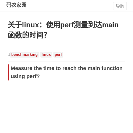
码农家园
导航
关于linux：使用perf测量到达main
函数的时间？
benchmarking
linux
perf
Measure the time to reach the main function
using perf?