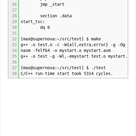
26
jmp _start
27
28
section .data
29
start_tsc:
30
dq 0
31
32
[max@supernova:~/src/test] $ make
33
g++ -o test.o -c -W{all,extra,error} -g -Og tes
34
nasm -felf64 -o mystart.o mystart.asm
35
g++ -o test -g -Wl,-emystart test.o mystart.o
36
37
[max@supernova:~/src/test] $ ./test
38
C/C++ run-time start took 5314 cycles.