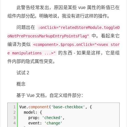
此警告经常发出，原因是某些 vue 属性的新值已在
组件内部分配。明确地说，我没有进行这样的操作。
问题出在
:onClick="relatedStoreModule.toggleD
中。看起来它
oNotPreProcessMarkupEntryPointsFlag"
编译为类似
<component>.$props.onClick="<vuex stor
的东西 - 如果是这样，它是组
e manipulations ...>"
件内部的隐式属性突变。
试试 2
概念
基于 Vue 文档，自定义组件部分：
1
Vue.
component
(
'base-checkbox'
,
{
2
model
:
{
3
prop
:
'checked'
,
4
event
:
'change'