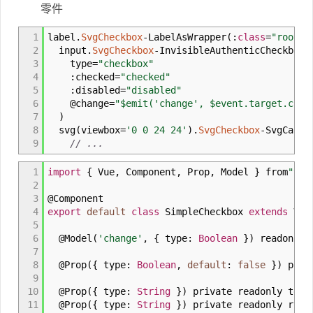
零件
1
label.
SvgCheckbox
-
LabelAsWrapper
(
:
class
=
"rootEl
2
input.
SvgCheckbox
-
InvisibleAuthenticCheckbox
(
3
type
=
"checkbox"
4
:
checked
=
"checked"
5
:
disabled
=
"disabled"
6
@
change
=
"$emit('change', $event.target.chec
7
)
8
svg
(
viewbox
=
'0 0 24 24'
)
.
SvgCheckbox
-
SvgCanva
9
// ...
1
import
{
Vue
,
Component
,
Prop
,
Model
}
from
"vue
2
3
@
Component
4
export
default
class
SimpleCheckbox
extends
Vu
5
6
@
Model
(
'change'
,
{
type
:
Boolean
}
)
readonly 
7
8
@
Prop
(
{
type
:
Boolean
,
default
:
false
}
)
priva
9
10
@
Prop
(
{
type
:
String
}
)
private readonly text
11
@
Prop
(
{
type
:
String
}
)
private readonly root