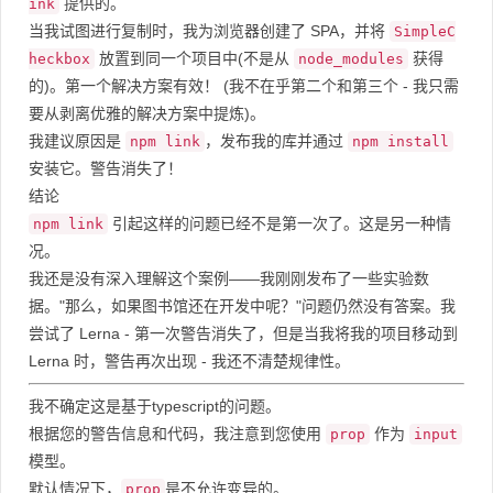
提供的。
ink
当我试图进行复制时，我为浏览器创建了 SPA，并将
SimpleC
放置到同一个项目中(不是从
获得
heckbox
node_modules
的)。第一个解决方案有效！ (我不在乎第二个和第三个 - 我只需
要从剥离优雅的解决方案中提炼)。
我建议原因是
，发布我的库并通过
npm link
npm install
安装它。警告消失了！
结论
引起这样的问题已经不是第一次了。这是另一种情
npm link
况。
我还是没有深入理解这个案例——我刚刚发布了一些实验数
据。"那么，如果图书馆还在开发中呢？"问题仍然没有答案。我
尝试了 Lerna - 第一次警告消失了，但是当我将我的项目移动到
Lerna 时，警告再次出现 - 我还不清楚规律性。
我不确定这是基于typescript的问题。
根据您的警告信息和代码，我注意到您使用
作为
prop
input
模型。
默认情况下，
是不允许变异的。
prop