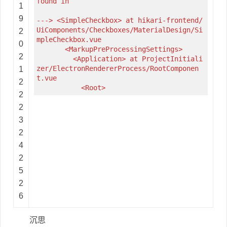
found in
1
9
---> <SimpleCheckbox> at hikari-frontend/
UiComponents/Checkboxes/MaterialDesign/Si
2
mpleCheckbox.vue
0
<MarkupPreProcessingSettings>
2
<Application> at ProjectInitiali
zer/ElectronRendererProcess/RootComponen
1
t.vue
2
<Root>
2
2
3
2
4
2
5
2
6
沉思