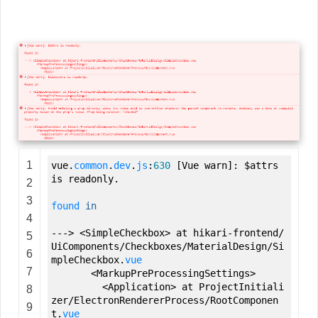
1
vue.
common
.
dev
.
js
:
630
[
Vue warn
]
:
$attrs
is readonly.
2
3
found
in
4
--->
<
SimpleCheckbox
>
at hikari
-
frontend
/
5
UiComponents
/
Checkboxes
/
MaterialDesign
/
Si
6
mpleCheckbox.
vue
7
<
MarkupPreProcessingSettings
>
<
Application
>
at ProjectInitiali
8
zer
/
ElectronRendererProcess
/
RootComponen
9
t.
vue