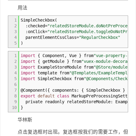
用法
1
SimpleCheckbox
(
2
:
checked
=
"relatedStoreModule.doNotPreProcessM
3
:
onClick
=
"relatedStoreModule.toggleDoNotPrePr
4
parentElementCssClass
=
"RegularCheckbox"
5
)
1
import
{
Component
,
Vue
}
from
"vue-property-dec
2
import
{
getModule
}
from
"vuex-module-decorator
3
import
ExampleStoreModule from
"@Store/modules/E
4
import
template from
"@Templates/ExampleTemplate
5
import
SimpleCheckbox from
"@Components/Checkbox
6
7
@
Component
(
{
components
:
{
SimpleCheckbox
}
}
)
8
export
default
class
MarkupPreProcessingSettin
9
private readonly relatedStoreModule
:
ExampleS
10
}
华林斯
点击复选框时出现。复选框按我们的需要工作，但