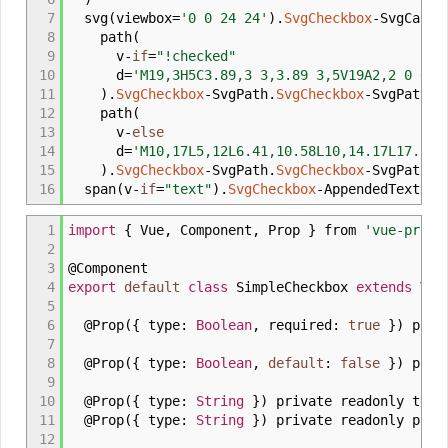
7
svg
(
viewbox
=
'0 0 24 24'
)
.
SvgCheckbox
-
SvgCanva
8
path
(
9
v
-
if
=
"!checked"
10
d
=
'M19,3H5C3.89,3 3,3.89 3,5V19A2,2 0 0,0
11
)
.
SvgCheckbox
-
SvgPath.
SvgCheckbox
-
SvgPath__
12
path
(
13
v
-
else
14
d
=
'M10,17L5,12L6.41,10.58L10,14.17L17.59,
15
)
.
SvgCheckbox
-
SvgPath.
SvgCheckbox
-
SvgPath__
16
span
(
v
-
if
=
"text"
)
.
SvgCheckbox
-
AppendedText
{
{
1
import
{
Vue
,
Component
,
Prop
}
from
'vue-prope
2
3
@
Component
4
export
default
class
SimpleCheckbox
extends
Vu
5
6
@
Prop
(
{
type
:
Boolean
,
required
:
true
}
)
priva
7
8
@
Prop
(
{
type
:
Boolean
,
default
:
false
}
)
priva
9
10
@
Prop
(
{
type
:
String
}
)
private readonly text
11
@
Prop
(
{
type
:
String
}
)
private readonly pare
12