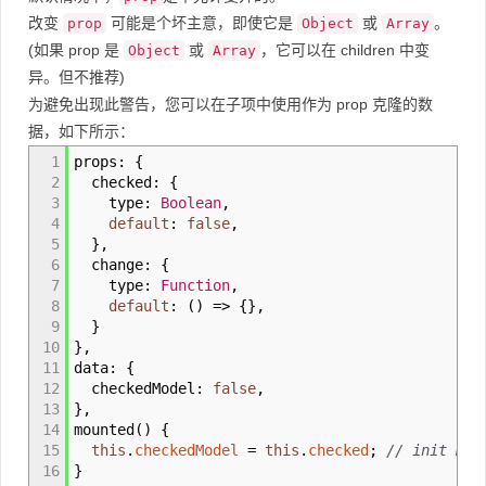
改变
可能是个坏主意，即使它是
或
。
prop
Object
Array
(如果 prop 是
或
，它可以在 children 中变
Object
Array
异。但不推荐)
为避免出现此警告，您可以在子项中使用作为 prop 克隆的数
据，如下所示：
1
props
:
{
2
checked
:
{
3
type
:
Boolean
,
4
default
:
false
,
5
}
,
6
change
:
{
7
type
:
Function
,
8
default
:
(
)
=>
{
}
,
9
}
10
}
,
11
data
:
{
12
checkedModel
:
false
,
13
}
,
14
mounted
(
)
{
15
this
.
checkedModel
=
this
.
checked
;
// init mod
16
}