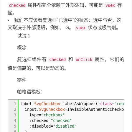
属性都完全依赖于外部逻辑，可能是
存
checked
vuex
储。
我们不应该看复选框"已选中"的状态：选中与否，这
又取决于外部逻辑，例如。 G。
状态或吸气剂。
vuex
试试 1
概念
复选框组件有
和
属性，它们的
checked
onClick
值是偏离的，可以是动态的。
零件
帕格语模板：
1
label.
SvgCheckbox
-
LabelAsWrapper
(
:
class
=
"rootEl
2
input.
SvgCheckbox
-
InvisibleAuthenticCheckbox
(
3
type
=
"checkbox"
4
:
checked
=
"checked"
5
:
disabled
=
"disabled"
6
)