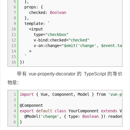
5
}
,
6
props
:
{
7
checked
:
Boolean
8
}
,
9
template
:
`
10
<
input
11
type
=
"checkbox"
12
v
-
bind
:
checked
=
"checked"
13
v
-
on
:
change
=
"$emit('change', $event.targe
14
>
15
`
16
}
)
带有 vue-property-decorator 的 TypeScript 的等价
物是：
1
import
{
Vue
,
Component
,
Model
}
from
'vue-prop
2
3
@
Component
4
export
default
class
YourComponent
extends
Vue
5
@
Model
(
'change'
,
{
type
:
Boolean
}
)
readonly 
6
}