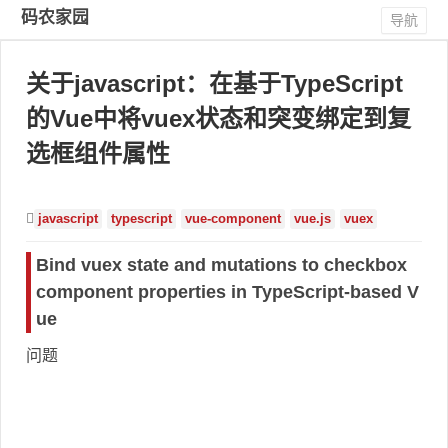
码农家园
导航
关于javascript：在基于TypeScript
的Vue中将vuex状态和突变绑定到复
选框组件属性
javascript
typescript
vue-component
vue.js
vuex
Bind vuex state and mutations to checkbox
component properties in TypeScript-based V
ue
问题