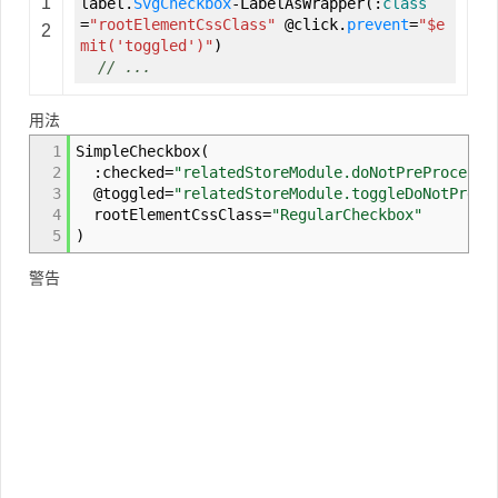
1
label.
SvgCheckbox
-
LabelAsWrapper
(
:
class
=
"rootElementCssClass"
@
click.
prevent
=
"$e
2
mit('toggled')"
)
// ...
用法
1
SimpleCheckbox
(
2
:
checked
=
"relatedStoreModule.doNotPreProcessM
3
@
toggled
=
"relatedStoreModule.toggleDoNotPrePr
4
rootElementCssClass
=
"RegularCheckbox"
5
)
警告