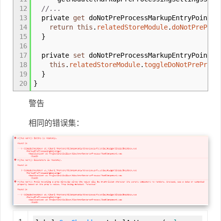
12
//...
13
private
get
doNotPreProcessMarkupEntryPointsF
14
return
this
.
relatedStoreModule
.
doNotPreProc
15
}
16
17
private
set
doNotPreProcessMarkupEntryPointsF
18
this
.
relatedStoreModule
.
toggleDoNotPreProce
19
}
20
}
警告
相同的错误集：