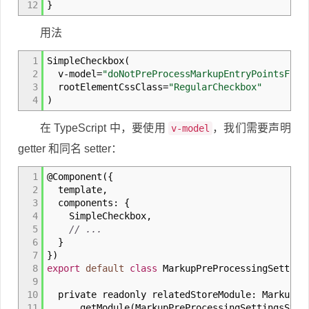
12
}
用法
1
SimpleCheckbox
(
2
v
-
model
=
"doNotPreProcessMarkupEntryPointsFlag
3
rootElementCssClass
=
"RegularCheckbox"
4
)
在 TypeScript 中，要使用
，我们需要声明
v-model
getter 和同名 setter：
1
@
Component
(
{
2
template
,
3
components
:
{
4
SimpleCheckbox
,
5
// ...
6
}
7
}
)
8
export
default
class
MarkupPreProcessingSettin
9
10
private readonly relatedStoreModule
:
MarkupPre
11
getModule
(
MarkupPreProcessingSettingsStor