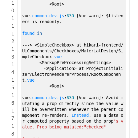
1
<
Root
>
0
vue.
common
.
dev
.
js
:
630
[
Vue warn
]
:
$listen
1
ers is readonly.
1
found
in
1
2
--->
<
SimpleCheckbox
>
at hikari
-
frontend
/
1
UiComponents
/
Checkboxes
/
MaterialDesign
/
Si
3
mpleCheckbox.
vue
<
MarkupPreProcessingSettings
>
1
<
Application
>
at ProjectInitiali
4
zer
/
ElectronRendererProcess
/
RootComponen
1
t.
vue
<
Root
>
5
1
vue.
common
.
dev
.
js
:
630
[
Vue warn
]
:
Avoid m
6
utating a prop directly since the value w
ill be overwritten whenever the parent co
1
mponent re
-
renders.
Instead
,
use a data o
7
r computed property based on the prop
's v
1
alue. Prop being mutated:"checked"
8