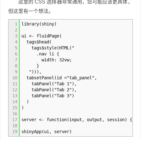
这里的 CSS 选择器非常通用，您可能应该更具体，
但这里有一个想法。
1
library(shiny)
2
3
ui <- fluidPage(
4
tags$head(
5
tags$style(HTML("
6
.nav li {
7
width: 32vw;
8
}
9
"))),
10
tabsetPanel(id ="tab_panel",
11
tabPanel("Tab 1"),
12
tabPanel("Tab 2"),
13
tabPanel("Tab 3")
14
)
15
)
16
17
server <- function(input, output, session) {}
18
19
shinyApp(ui, server)