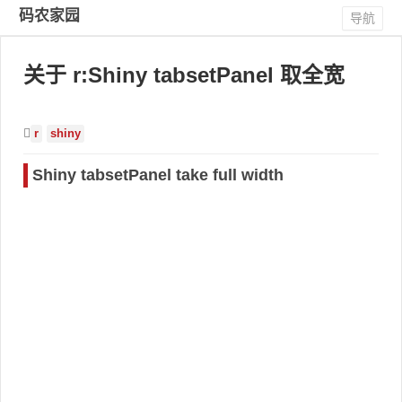
码农家园
导航
关于 r:Shiny tabsetPanel 取全宽
r
shiny
Shiny tabsetPanel take full width