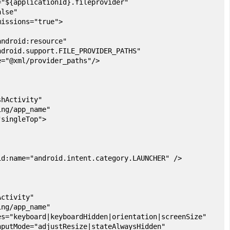
plicationId}.fileprovider"
se"
ions="true">
d:resource"
pport.FILE_PROVIDER_PATHS"
/provider_paths"/>
ctivity"
app_name"
ngleTop">
ndroid.intent.category.LAUNCHER" />
ivity"
app_name"
oard|keyboardHidden|orientation|screenSize"
e="adjustResize|stateAlwaysHidden"