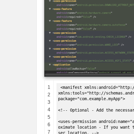
1
<manifest xmlns:android="http:/
xmlns:tools="http://schemas.and
2
package="com.example.myApp">
3
4
<!-- Optional - Add the necessa
5
<uses-permission android:name="
6
oximate location - If you want 
7
ser location. -->