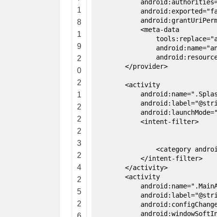
android:authorities="${ap
1
android:exported="fal
android:grantUriPermiss
8
<meta-data
1
tools:replace="androi
9
android:name="android.su
android:resource="@xml
2
</provider>
0
2
<activity
android:name=".SplashA
1
android:label="@string/
2
android:launchMode="si
2
<intent-filter>
2
3
<category android:name="a
2
</intent-filter>
4
</activity>
<activity
2
android:name=".MainAct
5
android:label="@string/
2
android:configChanges="keyb
android:windowSoftInputMod
6