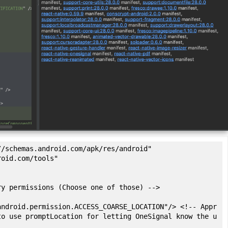
/schemas.android.com/apk/res/android"
roid.com/tools"
ry permissions (Choose one of those) -->
android.permission.ACCESS_COARSE_LOCATION"/> <!-- Appr
to use promptLocation for letting OneSignal know the u