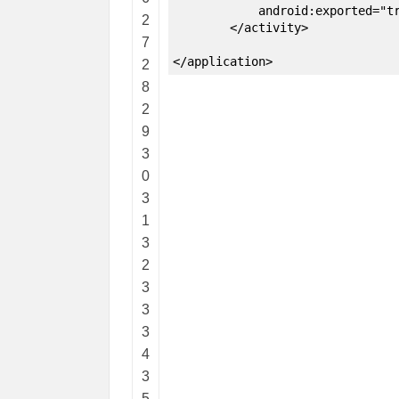
android:exported="tru
2
</activity>
7
</application>
2
8
2
9
3
0
3
1
3
2
3
3
3
4
3
5