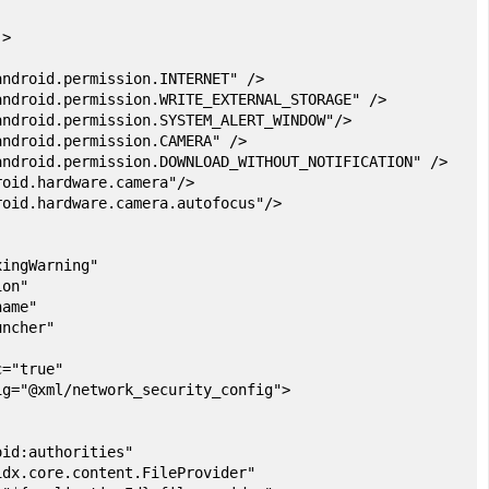
->
android.permission.INTERNET" />
android.permission.WRITE_EXTERNAL_STORAGE" />
android.permission.SYSTEM_ALERT_WINDOW"/>
android.permission.CAMERA" />
android.permission.DOWNLOAD_WITHOUT_NOTIFICATION" />
roid.hardware.camera"/>
roid.hardware.camera.autofocus"/>
ingWarning"
on"
ame"
ncher"
="true"
="@xml/network_security_config">
authorities"
re.content.FileProvider"