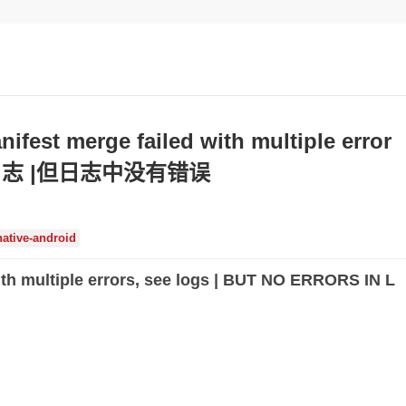
est merge failed with multiple error
日志 |但日志中没有错误
native-android
th multiple errors, see logs | BUT NO ERRORS IN L