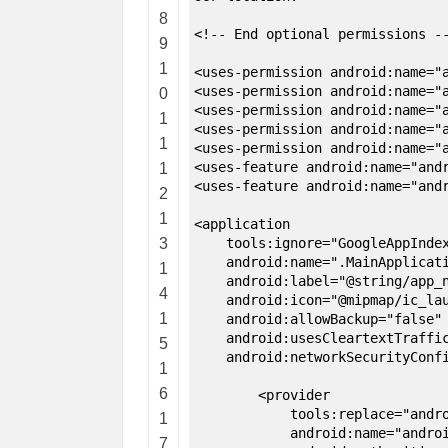
8
<!-- End optional permissions -
9
1
<uses-permission android:name="
<uses-permission android:name="
0
<uses-permission android:name="
1
<uses-permission android:name="
1
<uses-permission android:name="
<uses-feature android:name="and
1
<uses-feature android:name="and
2
1
<application
3
tools:ignore="GoogleAppIndex
android:name=".MainApplicati
1
android:label="@string/app_n
4
android:icon="@mipmap/ic_lau
1
android:allowBackup="false"
android:usesCleartextTraffic
5
android:networkSecurityConfig
1
6
<provider
tools:replace="android:
1
android:name="androidx.co
7