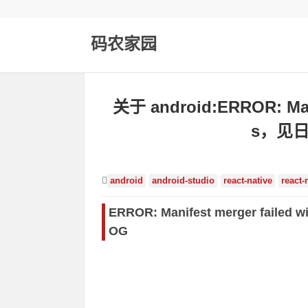
码农家园
关于 android:ERROR: Manif
s，见
android
android-studio
react-native
react-
ERROR: Manifest merger failed wi
OG