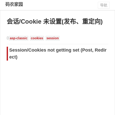
码农家园
导航
会话/Cookie 未设置(发布、重定向)
asp-classic
cookies
session
Session/Cookies not getting set (Post, Redir
ect)