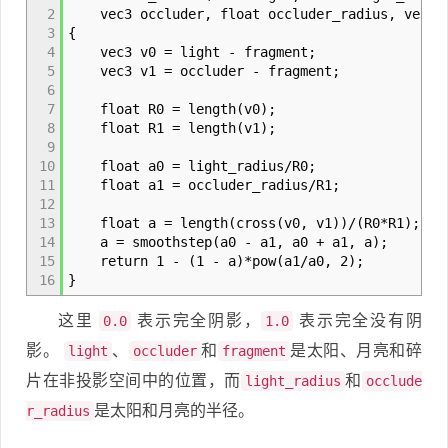
2
vec3 occluder, float occluder_radius, vec3 f
3
{
4
vec3 v0 = light - fragment;
5
vec3 v1 = occluder - fragment;
6
7
float R0 = length(v0);
8
float R1 = length(v1);
9
10
float a0 = light_radius/R0;
11
float a1 = occluder_radius/R1;
12
13
float a = length(cross(v0, v1))/(R0*R1);
14
a = smoothstep(a0 - a1, a0 + a1, a);
15
return 1 - (1 - a)*pow(a1/a0, 2);
16
}
这里
表示完全阴影，
表示完全没有阴
0.0
1.0
影。
、
和
是太阳、月亮和碎
light
occluder
fragment
片在非投影空间中的位置，而
和
light_radius
occlude
是太阳和月亮的半径。
r_radius