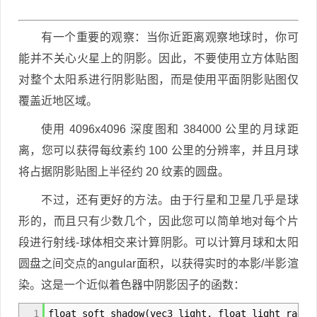
有一个重要的观察：当你近距离观察地球时，你可
能并不关心火星上的阴影。因此，不要使用立方体贴图
对整个太阳系进行阴影贴图，而是使用平面阴影贴图仅
覆盖近地区域。
使用 4096x4096 深度图和 384000 公里的月球距
离，您可以获得每纹素约 100 公里的分辨率，并且月球
将占据阴影贴图上半径约 20 纹素的圆盘。
不过，还有更好的方法。由于行星和卫星几乎是球
形的，而且只有少数几个，因此您可以简单地对每个片
段进行射线-球体相交来计算阴影。可以计算月球和太阳
圆盘之间交点的angular面积，以获得实时的本影/半影渲
染。这是一个近似着色器中阴影因子的函数：
1
float soft_shadow(vec3 light, float light_radiu