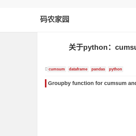
码农家园
关于python：cum
cumsum
dataframe
pandas
python
Groupby function for cumsum and 