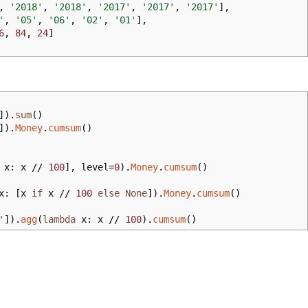
,
'2018'
,
'2018'
,
'2017'
,
'2017'
,
'2017'
]
,
'
,
'05'
,
'06'
,
'02'
,
'01'
]
,
6
,
84
,
24
]
]
)
.
sum
(
)
]
)
.
Money
.
cumsum
(
)
x: x //
100
]
,
level
=
0
)
.
Money
.
cumsum
(
)
x:
[
x
if
x //
100
else
None
]
)
.
Money
.
cumsum
(
)
'
]
)
.
agg
(
lambda
x: x //
100
)
.
cumsum
(
)