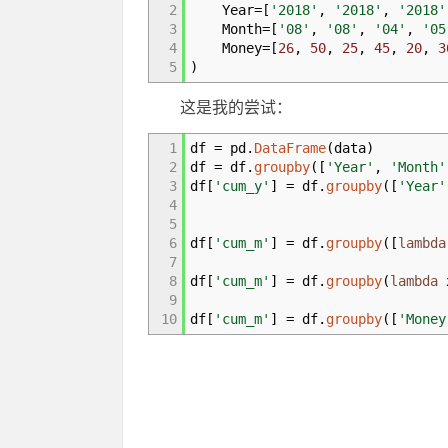
2
Year
=
[
'2018'
,
'2018'
,
'2018'
3
Month
=
[
'08'
,
'08'
,
'04'
,
'05
4
Money
=
[
26
,
50
,
25
,
45
,
20
,
3
5
)
这是我的尝试：
1
df
=
pd.
DataFrame
(
data
)
2
df
=
df.
groupby
(
[
'Year'
,
'Month'
3
df
[
'cum_y'
]
=
df.
groupby
(
[
'Year'
4
5
6
df
[
'cum_m'
]
=
df.
groupby
(
[
lambda
7
8
df
[
'cum_m'
]
=
df.
groupby
(
lambda
9
10
df
[
'cum_m'
]
=
df.
groupby
(
[
'Money