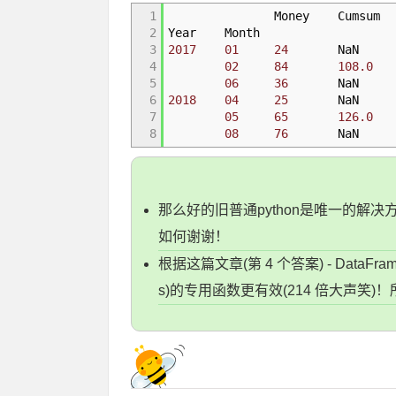
1
Money Cumsum
2
Year Month
3
2017
01
24
NaN
4
02
84
108.0
5
06
36
NaN
6
2018
04
25
NaN
7
05
65
126.0
8
08
76
NaN
那么好的旧普通python是唯一的解决
如何谢谢！
根据这篇文章(第 4 个答案) - DataFram
s)的专用函数更有效(214 倍大声笑