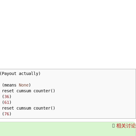
(
Payout actually
)
x
(
means
None
)
reset cumsum counter
(
)
x
(
36
)
x
(
61
)
reset cumsum counter
(
)
x
(
76
)
相关讨论