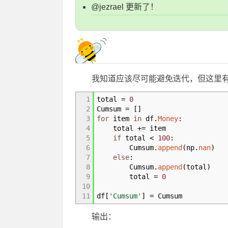
@jezrael 更新了！
我知道应该尽可能避免迭代，但这里
1
total
=
0
2
Cumsum
=
[
]
3
for
item
in
df.
Money
:
4
total +
=
item
5
if
total
<
100
:
6
Cumsum.
append
(
np.
nan
)
7
else
:
8
Cumsum.
append
(
total
)
9
total
=
0
10
11
df
[
'Cumsum'
]
=
Cumsum
输出：