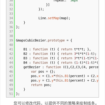
30
repeat
:
'36px'
31
}
]
32
}
)
;
33
34
Line.
setMap
(
map
)
;
35
}
36
}
;
37
38
39
GmapsCubicBezier.
prototype
=
{
40
41
B1
:
function
(
t
)
{
return
t
*
t
*
t
;
}
,
42
B2
:
function
(
t
)
{
return
3
*
t
*
t
*
(
1
-
t
)
;
}
,
43
B3
:
function
(
t
)
{
return
3
*
t
*
(
1
-
t
)
*
(
1
-
t
)
;
44
B4
:
function
(
t
)
{
return
(
1
-
t
)
*
(
1
-
t
)
*
(
1
-
t
45
getBezier
:
function
(
C1
,
C2
,
C3
,
C4
,
percent
)
46
var
pos
=
{
}
;
47
pos.
x
=
C1.
x
*
this
.
B1
(
percent
)
+
C2.
x
*
th
48
pos.
y
=
C1.
y
*
this
.
B1
(
percent
)
+
C2.
y
*
th
49
return
pos
;
50
}
51
}
;
您可以修改代码，以提供不同的策略来绘制线条。