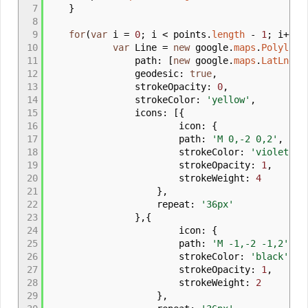
7
}
8
9
for
(
var
i
=
0
;
i
<
points.
length
-
1
;
i
++
)
10
var
Line
=
new
google.
maps
.
Polyline
11
path
:
[
new
google.
maps
.
LatLng
(
p
12
geodesic
:
true
,
13
strokeOpacity
:
0
,
14
strokeColor
:
'yellow'
,
15
icons
:
[
{
16
icon
:
{
17
path
:
'M 0,-2 0,2'
,
18
strokeColor
:
'violet'
,
19
strokeOpacity
:
1
,
20
strokeWeight
:
4
21
}
,
22
repeat
:
'36px'
23
}
,
{
24
icon
:
{
25
path
:
'M -1,-2 -1,2'
,
26
strokeColor
:
'black'
,
27
strokeOpacity
:
1
,
28
strokeWeight
:
2
29
}
,