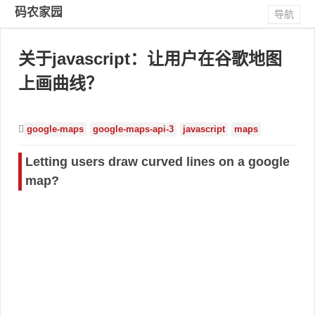
码农家园
导航
关于javascript：让用户在谷歌地图
上画曲线？
google-maps
google-maps-api-3
javascript
maps
Letting users draw curved lines on a google
map?