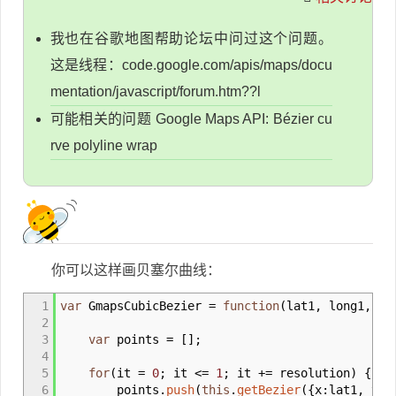
我也在谷歌地图帮助论坛中问过这个问题。
这是线程：code.google.com/apis/maps/docu
mentation/javascript/forum.htm??l
可能相关的问题 Google Maps API: Bézier cu
rve polyline wrap
你可以这样画贝塞尔曲线：
1
var
GmapsCubicBezier
=
function
(
lat1
,
long1
,
la
2
3
var
points
=
[
]
;
4
5
for
(
it
=
0
;
it
<=
1
;
it
+=
resolution
)
{
6
points.
push
(
this
.
getBezier
(
{
x
:
lat1
,
y
:
l