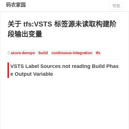
码农家园
导航
关于 tfs:VSTS 标签源未读取构建阶
段输出变量
azure-devops
build
continuous-integration
tfs
VSTS Label Sources not reading Build Phas
e Output Variable