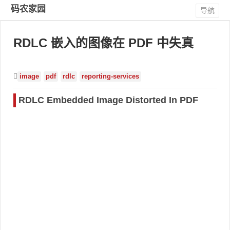
码农家园
导航
RDLC 嵌入的图像在 PDF 中失真
image
pdf
rdlc
reporting-services
RDLC Embedded Image Distorted In PDF