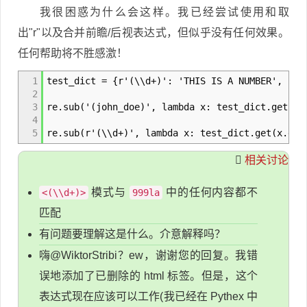
我很困惑为什么会这样。我已经尝试使用和取
出"r"以及合并前瞻/后视表达式，但似乎没有任何效果。
任何帮助将不胜感激！
1
test_dict = {r'(\\d+)': 'THIS IS A NUMBER', 'jo
2
3
re.sub('(john_doe)', lambda x: test_dict.get(x.
4
5
re.sub(r'(\\d+)', lambda x: test_dict.get(x.gro
相关讨论
模式与
中的任何内容都不
<(\\d+)>
999la
匹配
有问题要理解这是什么。介意解释吗？
嗨@WiktorStribi？ew，谢谢您的回复。我错
误地添加了已删除的 html 标签。但是，这个
表达式现在应该可以工作(我已经在 Pythex 中