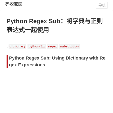
码农家园
导航
Python Regex Sub：将字典与正则
表达式一起使用
dictionary
python-3.x
regex
substitution
Python Regex Sub: Using Dictionary with Re
gex Expressions