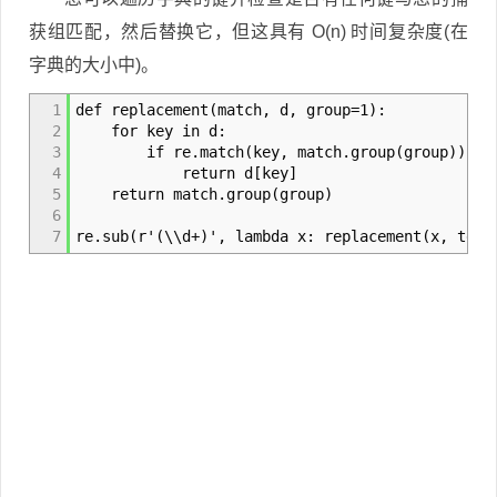
获组匹配，然后替换它，但这具有 O(n) 时间复杂度(在
字典的大小中)。
1
def replacement(match, d, group=1):
2
for key in d:
3
if re.match(key, match.group(group)):
4
return d[key]
5
return match.group(group)
6
7
re.sub(r'(\\d+)', lambda x: replacement(x, test