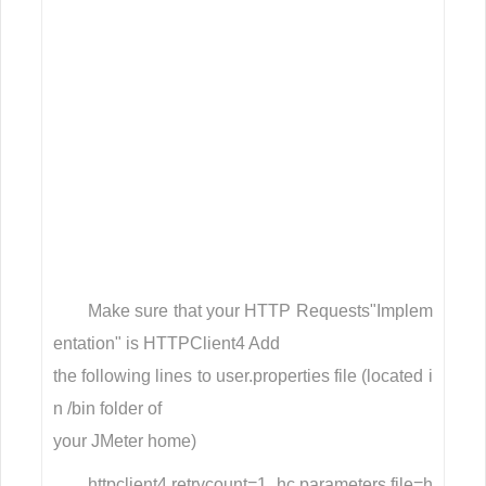
Make sure that your HTTP Requests"Implem
entation" is HTTPClient4 Add
the following lines to user.properties file (located i
n /bin folder of
your JMeter home)
httpclient4.retrycount=1 hc.parameters.file=h