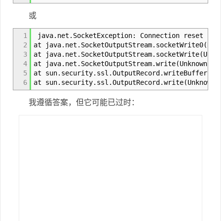
或
1
java.net.SocketException: Connection reset by 
2
at java.net.SocketOutputStream.socketWrite0(Nat
3
at java.net.SocketOutputStream.socketWrite(Unkn
4
at java.net.SocketOutputStream.write(Unknown So
5
at sun.security.ssl.OutputRecord.writeBuffer(Un
6
at sun.security.ssl.OutputRecord.write(Unknown 
我遵循答案，但它可能已过时：