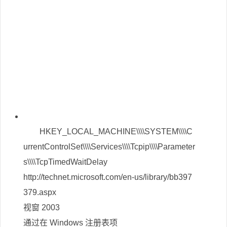
HKEY_LOCAL_MACHINE\\\\SYSTEM\\\\C
urrentControlSet\\\\Services\\\\Tcpip\\\\Parameter
s\\\\TcpTimedWaitDelay
http://technet.microsoft.com/en-us/library/bb397
379.aspx
视窗 2003
通过在 Windows 注册表项