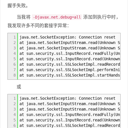
握手失败。
当我将
添加到执行中时，
-Djavax.net.debug=all
我发现许多不同的套接字异常：
1
java.net.SocketException: Connection reset
2
at java.net.SocketInputStream.read(Unknown Sour
3
at java.net.SocketInputStream.read(Unknown Sour
4
at sun.security.ssl.InputRecord.readFully(Unkno
5
at sun.security.ssl.InputRecord.read(Unknown So
6
at sun.security.ssl.SSLSocketImpl.readRecord(Un
7
at sun.security.ssl.SSLSocketImpl.performInitia
8
at sun.security.ssl.SSLSocketImpl.startHandshak
或
1
java.net.SocketException: Connection reset
2
at java.net.SocketInputStream.read(Unknown Sour
3
at java.net.SocketInputStream.read(Unknown Sour
4
at sun.security.ssl.InputRecord.readFully(Unkno
5
at sun.security.ssl.InputRecord.read(Unknown So
6
at sun.security.ssl.SSLSocketImpl.readRecord(Un