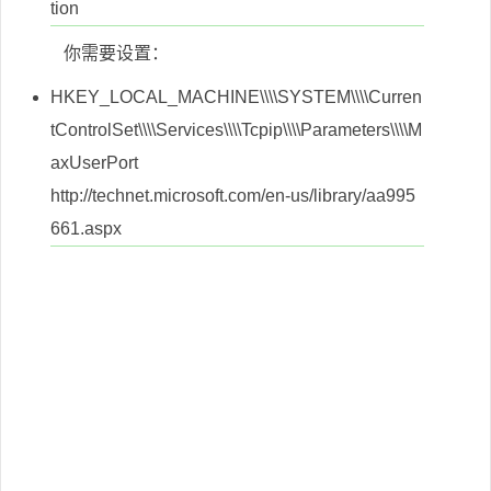
tion
你需要设置：
HKEY_LOCAL_MACHINE\\\\SYSTEM\\\\Curren
tControlSet\\\\Services\\\\Tcpip\\\\Parameters\\\\M
axUserPort
http://technet.microsoft.com/en-us/library/aa995
661.aspx