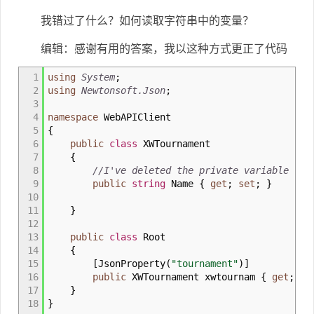
我错过了什么？如何读取字符串中的变量？
编辑：感谢有用的答案，我以这种方式更正了代码
1
using
System
;
2
using
Newtonsoft.Json
;
3
4
namespace
WebAPIClient
5
{
6
public
class
XWTournament
7
{
8
//I've deleted the private variable
9
public
string
Name
{
get
;
set
;
}
10
11
}
12
13
public
class
Root
14
{
15
[
JsonProperty
(
"tournament"
)
]
16
public
XWTournament xwtournam
{
get
;
se
17
}
18
}