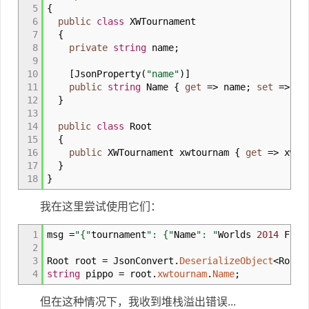
5
{
6
public
class
XWTournament
7
{
8
private
string
name
;
9
10
[
JsonProperty
(
"name"
)
]
11
public
string
Name
{
get
=>
name
;
set
=>
na
12
}
13
14
public
class
Root
15
{
16
public
XWTournament xwtournam
{
get
=>
xwto
17
}
18
}
我在这里尝试使用它们：
1
msg
=
"{"
tournament
": {"
Name
": "
Worlds
2014
Fligh
2
3
Root root
=
JsonConvert
.
DeserializeObject
<
Root
>
4
string
pippo
=
root
.
xwtournam
.
Name
;
但在这种情况下，我收到堆栈溢出错误...