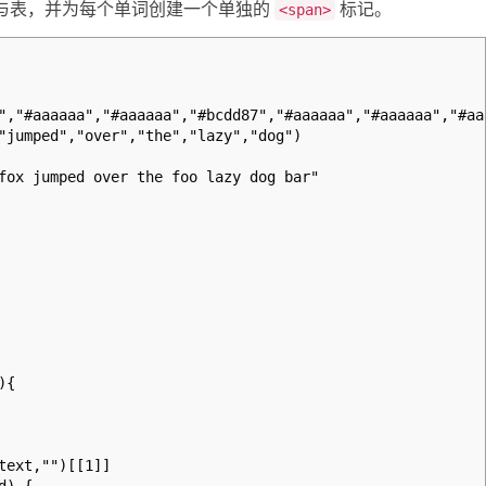
词与表，并为每个单词创建一个单独的
标记。
<span>
,"#aaaaaa","#aaaaaa","#bcdd87","#aaaaaa","#aaaaaa","#aa
jumped","over","the","lazy","dog")
fox jumped over the foo lazy dog bar"
){
ext,"")[[1]]