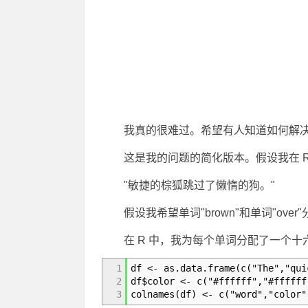
我真的很难过。希望有人知道如何解
这是我的问题的简化版本。假设我在 
"敏捷的棕狐跳过了懒惰的狗。"
假设我希望单词"brown"和单词"o
在 R 中，我为每个单词分配了一个
1
df <- as.data.frame(c("The","qui
2
df$color <- c("#ffffff","#ffffff
3
colnames(df) <- c("word","color"