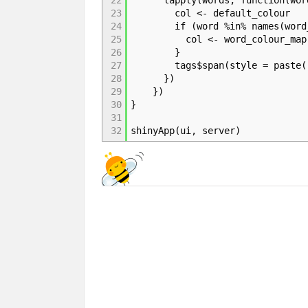
22
lapply(words, function(wor
23
col <- default_colour
24
if (word %in% names(word_c
25
col <- word_colour_map[[
26
}
27
tags$span(style = paste("co
28
})
29
})
30
}
31
32
shinyApp(ui, server)