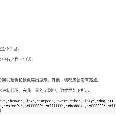
决这个问题。
R 中有这样一句话：
ver"分别以蓝色和绿色突出显示。其他一切都应该没有亮点。
十六进制代码。在我上面的示例中，数据框如下所示：
ck","brown","fox","jumped","over","the","lazy","dog."))
","#a7eef9","#ffffff","#ffffff","#bcdd87","#ffffff","#ff
)