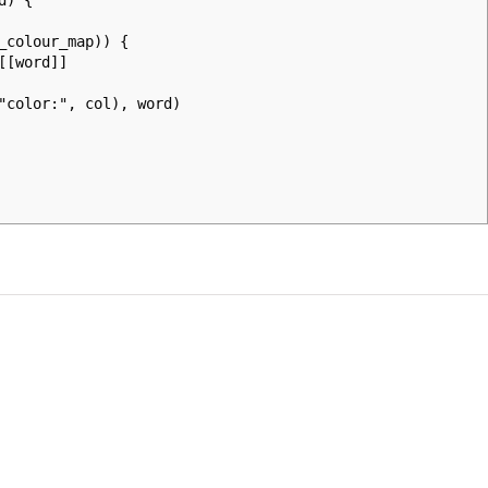
d) {
olour_map)) {
word]]
lor:", col), word)