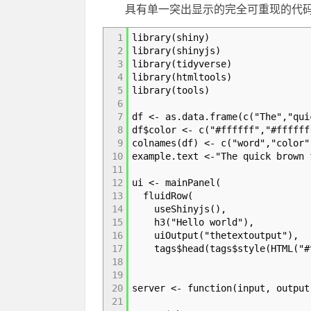
具有单一突出显示的完全可重现的代
1
library(shiny)
2
library(shinyjs)
3
library(tidyverse)
4
library(htmltools)
5
library(tools)
6
7
df <- as.data.frame(c("The","qui
8
df$color <- c("#ffffff","#ffffff
9
colnames(df) <- c("word","color"
10
example.text <-"The quick brown 
11
12
ui <- mainPanel(
13
fluidRow(
14
useShinyjs(),
15
h3("Hello world"),
16
uiOutput("thetextoutput"),
17
tags$head(tags$style(HTML("#th
18
19
20
server <- function(input, output
21