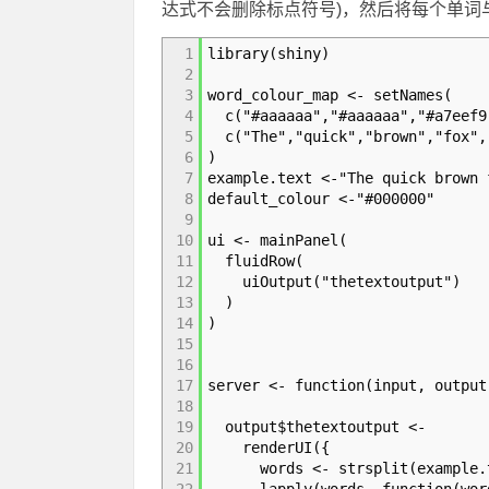
达式不会删除标点符号)，然后将每个单
1
library(shiny)
2
3
word_colour_map <- setNames(
4
c("#aaaaaa","#aaaaaa","#a7eef9"
5
c("The","quick","brown","fox","
6
)
7
example.text <-"The quick brown 
8
default_colour <-"#000000"
9
10
ui <- mainPanel(
11
fluidRow(
12
uiOutput("thetextoutput")
13
)
14
)
15
16
17
server <- function(input, output
18
19
output$thetextoutput <-
20
renderUI({
21
words <- strsplit(example.t