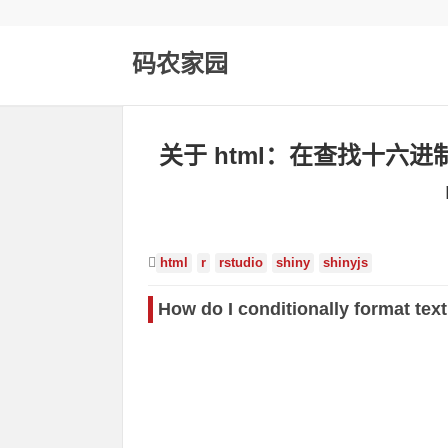
码农家园
关于 html：在查找十六
html
r
rstudio
shiny
shinyjs
How do I conditionally format tex