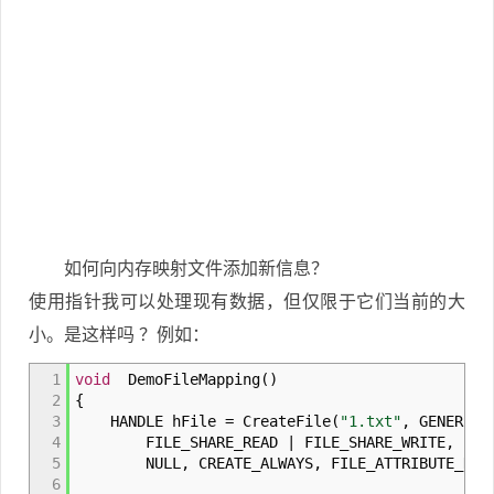
如何向内存映射文件添加新信息？
使用指针我可以处理现有数据，但仅限于它们当前的大
小。是这样吗 ？例如：
1
void
DemoFileMapping
(
)
2
{
3
HANDLE hFile
=
CreateFile
(
"1.txt"
,
GENERIC_
4
FILE_SHARE_READ
|
FILE_SHARE_WRITE
,
5
NULL
,
CREATE_ALWAYS
,
FILE_ATTRIBUTE_NOR
6