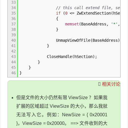
33
34
// this call extend file, secti
35
if
(
0
<=
ZwExtendSection
(
hSecti
36
{
37
memset
(
BaseAddress
,
'*'
,
New
38
}
39
40
UnmapViewOfFile
(
BaseAddress
)
;
41
}
42
43
CloseHandle
(
hSection
)
;
44
}
45
}
46
}
相关讨论
但是文件的大小仍然有限 ViewSize ？如果我
扩展的区域超过 ViewSize 的大小，那么我就
无法写入它。例如：NewSize = { 0x20001
}，ViewSize = 0x20000。 ==> 文件收到的大