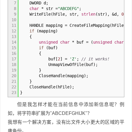
7
DWORD d
;
8
char
*
str
=
"ABCDEFG"
;
9
WriteFile
(
hFile
,
str
,
strlen
(
str
)
,
&
d
,
0
)
;
10
11
HANDLE mapping
=
CreateFileMapping
(
hFile
,
0
12
if
(
mapping
)
13
{
14
unsigned
char
*
buf
=
(
unsigned
char
*
)
15
if
(
buf
)
16
{
17
buf
[
2
]
=
'Z'
;
// it works!
18
UnmapViewOfFile
(
buf
)
;
19
}
20
CloseHandle
(
mapping
)
;
21
}
22
CloseHandle
(
hFile
)
;
23
}
但是我怎样才能在当前信息中添加新信息呢？例
如，将字符串扩展为"ABCDEFGHIJK"？
我想有一个解决方案，没有比文件大小更大的区域的平
庸备份。