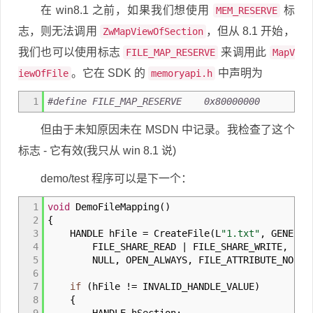
在 win8.1 之前，如果我们想使用
标
MEM_RESERVE
志，则无法调用
，但从 8.1 开始，
ZwMapViewOfSection
我们也可以使用标志
来调用此
FILE_MAP_RESERVE
MapV
。它在 SDK 的
中声明为
iewOfFile
memoryapi.h
1
#define FILE_MAP_RESERVE 0x80000000
但由于未知原因未在 MSDN 中记录。我检查了这个
标志 - 它有效(我只从 win 8.1 说)
demo/test 程序可以是下一个：
1
void
DemoFileMapping
(
)
2
{
3
HANDLE hFile
=
CreateFile
(
L
"1.txt"
,
GENERIC
4
FILE_SHARE_READ
|
FILE_SHARE_WRITE
,
5
NULL
,
OPEN_ALWAYS
,
FILE_ATTRIBUTE_NORMA
6
7
if
(
hFile
!=
INVALID_HANDLE_VALUE
)
8
{