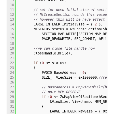
9
HANDLE hSection
;
10
11
// set for demo intial size of section 
12
// NtCreateSection rounds this value up
13
// however this will be have effect for
14
LARGE_INTEGER InitialSize
=
{
2
}
;
15
NTSTATUS status
=
NtCreateSection
(
&
hSec
16
SECTION_MAP_WRITE
|
SECTION_MAP_READ
|
17
PAGE_READWRITE
,
SEC_COMMIT
,
hFile
)
;
18
19
//we can close file handle now
20
CloseHandle
(
hFile
)
;
21
22
if
(
0
<=
status
)
23
{
24
PVOID BaseAddress
=
0
;
25
SIZE_T ViewSize
=
0x1000000
;
//reser
26
27
// BaseAddress = MapViewOfFile(hSec
28
// note MEM_RESERVE
29
if
(
0
<=
ZwMapViewOfSection
(
hSectio
30
&
ViewSize
,
ViewUnmap
,
MEM_RESER
31
{
32
LARGE_INTEGER NewSize
=
{
0x200