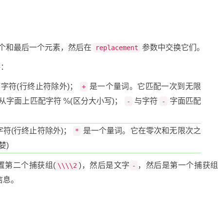
个和最后一个元素，然后在
参数中交换它们。
replacement
供：
字符(行终止符除外)；
是一个量词。它匹配一次到无限
+
从字面上匹配字符 %(区分大小写)；
与字符
字面匹配
-
-
符(行终止符除外)；
是一个量词。它在零次和无限次之
*
婪)
置第二个捕获组(
)，然后是文字
，然后是第一个捕获
\\\\2
-
信息。