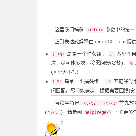
这里我们捕获
参数中的第一
pattern
正则表达式解释由 regex101.com 提
是第一个捕获组；
匹配任何
(.+%)
.+
次，尽可能多次，按需回馈(贪婪)；
%
(区分大小写)
是第二个捕获组；
匹配任何字
(.*)
.*
间匹配，尽可能多次，根据需要回馈(贪
替换字符串
首先放
"\\\\2 - \\\\1"
(
)。请参阅
了解更多
\\\\1
help(regex)