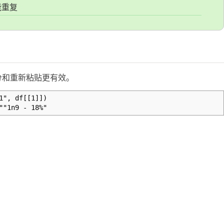
能重复
分和重新粘贴更有效。
1", df[[1]])
"1n9 - 18%"