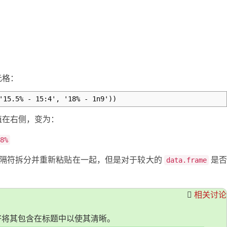
元格：
'15.5% - 15:4', '18% - 1n9'))
值在右侧，变为：
8%
隔符拆分并重新粘贴在一起，但是对于较大的
是
data.frame
相关讨论
好将其包含在标题中以使其清晰。