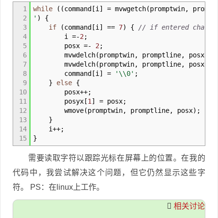
1
while
(
(
command
[
i
]
=
mvwgetch
(
promptwin
,
prompt
2
'
)
{
3
if
(
command
[
i
]
==
7
)
{
// if entered charac
4
i
=-
2
;
5
posx
=-
2
;
6
mvwdelch
(
promptwin
,
promptline
,
posx
)
;
7
mvwdelch
(
promptwin
,
promptline
,
posx
-
8
command
[
i
]
=
'
\\
0'
;
9
}
else
{
10
posx
++;
11
posyx
[
1
]
=
posx
;
12
wmove
(
promptwin
,
promptline
,
posx
)
;
13
}
14
i
++;
15
}
需要读取字符以跟踪光标在屏幕上的位置。在我的
代码中，我尝试解决这个问题，但它仍然显示这些字
符。 PS：在linux上工作。
相关讨论