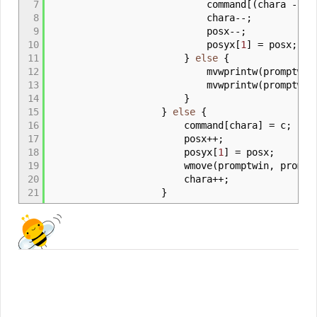
7
command
[
(
chara
-
1
)
8
chara
--;
9
posx
--;
10
posyx
[
1
]
=
posx
;
11
}
else
{
12
mvwprintw
(
promptwin
13
mvwprintw
(
promptwin
14
}
15
}
else
{
16
command
[
chara
]
=
c
;
17
posx
++;
18
posyx
[
1
]
=
posx
;
19
wmove
(
promptwin
,
prompt
20
chara
++;
21
}