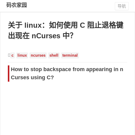
码农家园
导航
关于 linux：如何使用 C 阻止退格键
出现在 nCurses 中？
c
linux
ncurses
shell
terminal
How to stop backspace from appearing in n
Curses using C?