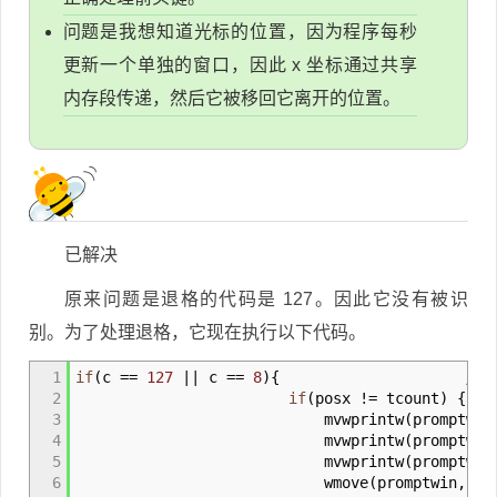
问题是我想知道光标的位置，因为程序每秒
更新一个单独的窗口，因此 x 坐标通过共享
内存段传递，然后它被移回它离开的位置。
已解决
原来问题是退格的代码是 127。因此它没有被识
别。为了处理退格，它现在执行以下代码。
1
if
(
c
==
127
||
c
==
8
)
{
//i
2
if
(
posx
!=
tcount
)
{
3
mvwprintw
(
promptwin
4
mvwprintw
(
promptwin
5
mvwprintw
(
promptwin
6
wmove
(
promptwin
,
pro