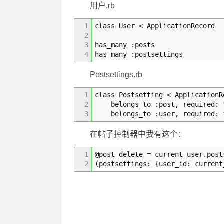
用户.rb
1
class User < ApplicationRecord
2
3
has_many :posts
4
has_many :postsettings
Postsettings.rb
1
class Postsetting < ApplicationR
2
belongs_to :post, required: 
3
belongs_to :user, required: 
在帖子控制器中我有这个：
1
@post_delete = current_user.post
2
(postsettings: {user_id: current