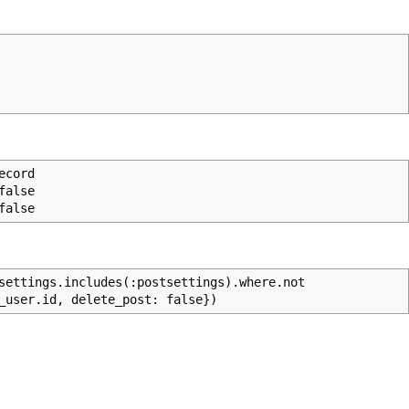
ecord
false
false
settings.includes(:postsettings).where.not
_user.id, delete_post: false})