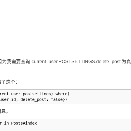
 current_user.POSTSETTINGS.delete_post 为
出了这个：
rent_user.postsettings).where(
user.id, delete_post: false})
消息。
r in Posts#index