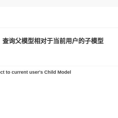
rails：查询父模型相对于当前用户的子模型
t to current user's Child Model