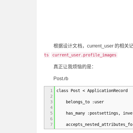
根据设计文档，current_user 
ts
current_user.profile_images
真正让我烦恼的是：
Post.rb
1
class Post < ApplicationRecord
2
3
belongs_to :user
4
5
has_many :postsettings, inver
6
7
accepts_nested_attributes_for