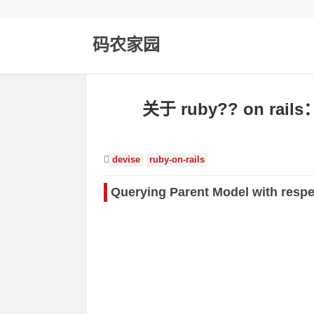
码农家园
关于 ruby?? on 
devise
ruby-on-rails
Querying Parent Model with respec