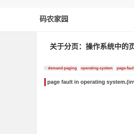
码农家园
关于分页：操作系统中的页
demand-paging
operating-system
page-faul
page fault in operating system.(i