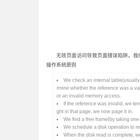
无效页面访问导致页面错误陷阱。我们通过以下
操作系统原则
We check an internal table(usually 
rmine whether the reference was a va
or an invalid memory access.
If the reference was invalid, we ter
ght in that page, we now page it in.
We find a free frame(by taking one f
We schedule a disk operation to re
When the disk read is complete, we