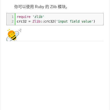
你可以使用 Ruby 的 Zlib 模块。
1
require
'zlib'
2
crc32 =
Zlib
::crc32
(
'input field value'
)