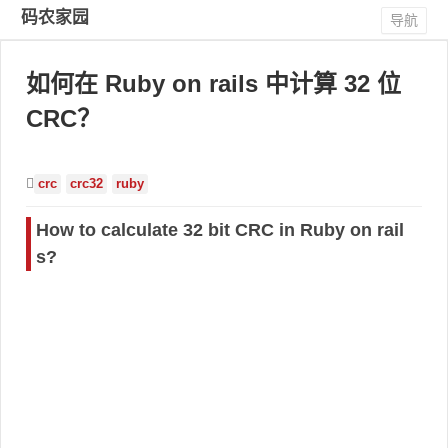
码农家园
导航
如何在 Ruby on rails 中计算 32 位
CRC？
crc
crc32
ruby
How to calculate 32 bit CRC in Ruby on rail
s?