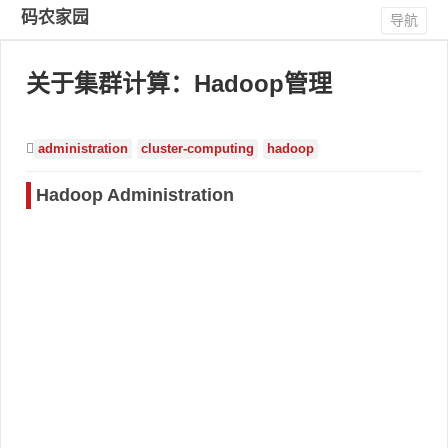
码农家园
导航
关于集群计算：Hadoop管理
administration
cluster-computing
hadoop
Hadoop Administration