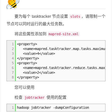
要为每个 tasktracker 节点设置
，请限制一个
slots
节点可以同时运行的最大任务数。
将这些属性添加到
mapred-site.xml
1
<property>
2
<name>mapred.tasktracker.map.tasks.maximum</
3
<value>4</value>
4
</property>
5
<property>
6
<name>mapred.tasktracker.reduce.tasks.maximu
7
<value>2</value>
8
</property>
您可以使用
检查
使用的配置
jobtracker
1
hadoop jobtracker -dumpConfiguration