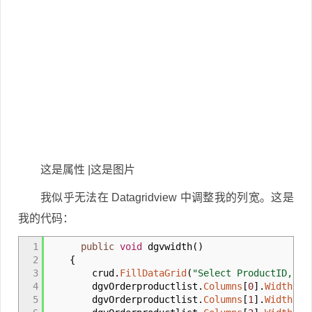
这是属性 |这是图片
我似乎无法在 Datagridview 中调整我的列宽。这是
我的代码：
1
public
void
dgvwidth
(
)
2
{
3
crud
.
FillDataGrid
(
"Select ProductID,Bra
4
dgvOrderproductlist
.
Columns
[
0
]
.
Width
=
5
dgvOrderproductlist
.
Columns
[
1
]
.
Width
=