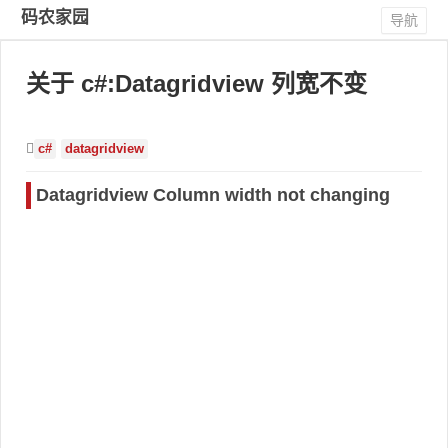
码农家园
导航
关于 c#:Datagridview 列宽不变
c#
datagridview
Datagridview Column width not changing