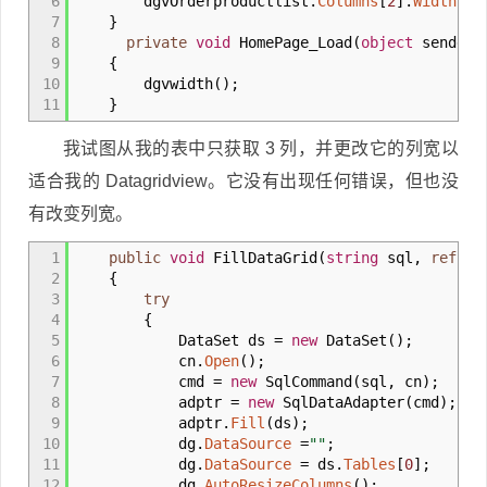
6
dgvOrderproductlist
.
Columns
[
2
]
.
Width
=
7
}
8
private
void
HomePage_Load
(
object
sender, 
9
{
10
dgvwidth
(
)
;
11
}
我试图从我的表中只获取 3 列，并更改它的列宽以
适合我的 Datagridview。它没有出现任何错误，但也没
有改变列宽。
1
public
void
FillDataGrid
(
string
sql,
ref
Dat
2
{
3
try
4
{
5
DataSet ds
=
new
DataSet
(
)
;
6
cn
.
Open
(
)
;
7
cmd
=
new
SqlCommand
(
sql, cn
)
;
8
adptr
=
new
SqlDataAdapter
(
cmd
)
;
9
adptr
.
Fill
(
ds
)
;
10
dg
.
DataSource
=
""
;
11
dg
.
DataSource
=
ds
.
Tables
[
0
]
;
12
dg
.
AutoResizeColumns
(
)
;