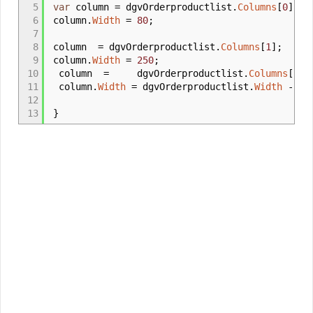
5
var
column
=
dgvOrderproductlist
.
Columns
[
0
]
;
6
column
.
Width
=
80
;
7
8
column
=
dgvOrderproductlist
.
Columns
[
1
]
;
9
column
.
Width
=
250
;
10
column
=
dgvOrderproductlist
.
Columns
[
2
]
;
11
column
.
Width
=
dgvOrderproductlist
.
Width
-
dgv
12
13
}